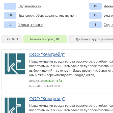
1
Недвижимость
10
Инжен
18
Транспорт, оборудование, инструмент
15
Благо
1
Уборка, клининг
1
Сад, 
Все, 8774
Только в Кемерово, 189
Доставка из других регионов
ООО "Кемтрейд"
Наша компания всегда готова рассмотреть любые пож
воплотить их в жизнь. Комплекс услуг проектировани
выбор изделий – сэкономит Ваше время и избавит от
Мы можем порекомендовать подрядчиков,...
ПРОДАВЕЦ:
ООО КЕМТРЕЙД
КОМПАНИЯ ИЗ КЕМЕРОВО
ООО "Кемтрейд"
Наша компания всегда готова рассмотреть любые пож
воплотить их в жизнь. Комплекс услуг проектировани