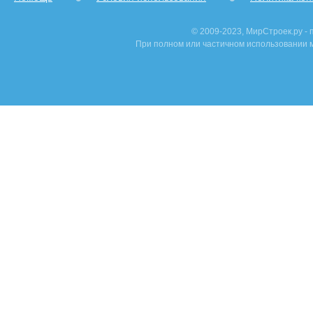
© 2009-2023, МирСтроек.ру -
При полном или частичном использовании м