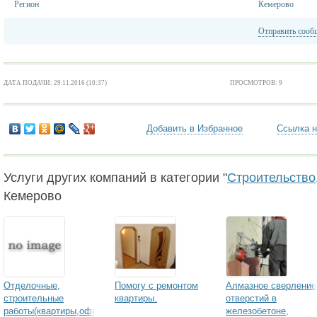
Регион
Кемерово
Отправить сооб
ДАТА ПОДАЧИ: 29.11.2016 (10:37)
ПРОСМОТРОВ: 9
Добавить в Избранное
Ссылка н
Услуги других компаний в категории "
Строительство,
Кемерово
Отделочные,
Помогу с ремонтом
Алмазное сверление
строительные
квартиры.
отверстий в
работы(квартиры,офисы)
железобетоне,