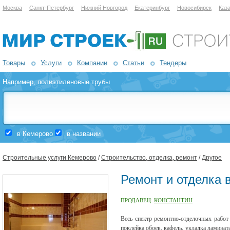
Москва
Санкт-Петербург
Нижний Новгород
Екатеринбург
Новосибирск
Каз
Товары
Услуги
Компании
Статьи
Тендеры
Например,
полиэтиленовые трубы
в Кемерово
в названии
Строительные услуги Кемерово
/
Строительство, отделка, ремонт
/
Другое
Ремонт и отделка 
ПРОДАВЕЦ:
КОНСТАНТИН
Весь спектр ремонтно-отделочных рабо
поклейка обоев, кафель, укладка ламинат