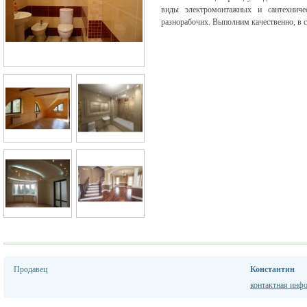
виды электромонтажных и сантехниче
разнорабочих. Выполним качественно, в с
Продавец
Константин
контактная инф