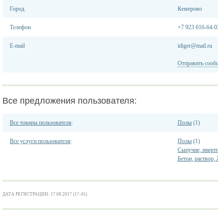
Город
Кемерово
Телефон
+7 923 616-64-0
E-mail
idiger@mail.ru
Отправить сооб
Все предложения пользователя:
Все товары пользователя
:
Полы
(1)
Все услуги пользователя
:
Полы
(1)
Сыпучие, инерт
Бетон, раствор
ДАТА РЕГИСТРАЦИИ: 17.08.2017 (17:45)