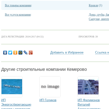
Все товары компании
:
Кровля
(1)
Все услуги компании
:
Дома, срубы, ба
Сыпучие, инерт
ДАТА РЕГИСТРАЦИИ: 28.04.2017 (04:55)
ПРОСМОТРОВ: 39
Добавить в Избранное
Ссылка н
Другие строительные компании Кемерово
ИП
ИП Голиков
ИП Филимонов
Энергосберегающие
Виталий
системы отопления
Александрович