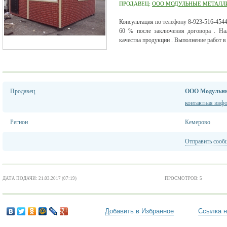
ПРОДАВЕЦ:
ООО МОДУЛЬНЫЕ МЕТАЛЛ
Консультация по телефону 8-923-516-4544
60 % после заключения договора . Нал
качества продукции . Выполнение работ в
Продавец
ООО Модульны
контактная инф
Регион
Кемерово
Отправить сооб
ДАТА ПОДАЧИ: 21.03.2017 (07:19)
ПРОСМОТРОВ: 5
Добавить в Избранное
Ссылка н