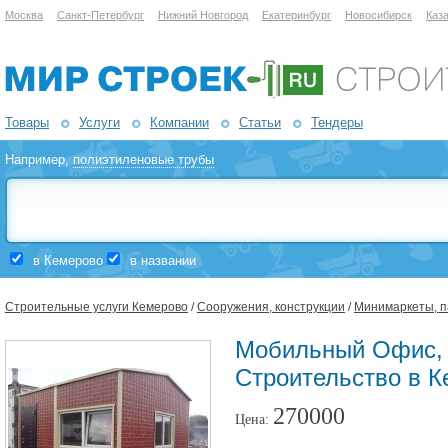
Москва
Санкт-Петербург
Нижний Новгород
Екатеринбург
Новосибирск
Каз
Товары
Услуги
Компании
Статьи
Тендеры
Например,
полиэтиленовые трубы
в Кемерово
в названии
Строительные услуги Кемерово
/
Сооружения, конструкции
/
Минимаркеты, 
Мобильный Офис,
Строительство в 
270000
Цена: