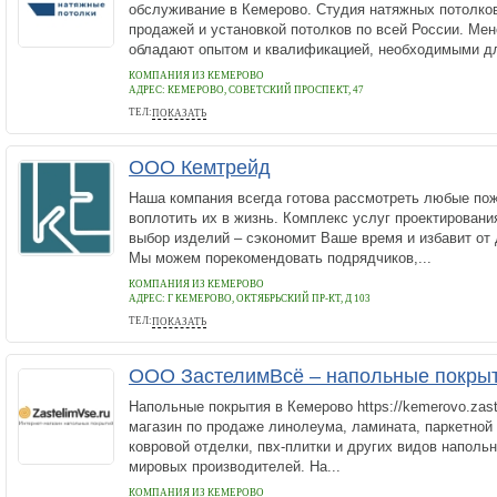
обслуживание в Кемерово. Студия натяжных потолко
продажей и установкой потолков по всей России. Ме
обладают опытом и квалификацией, необходимыми для
КОМПАНИЯ ИЗ КЕМЕРОВО
АДРЕС:
КЕМЕРОВО, СОВЕТСКИЙ ПРОСПЕКТ, 47
ТЕЛ:
ПОКАЗАТЬ
+ 7 800 5112909
ООО Кемтрейд
Наша компания всегда готова рассмотреть любые пож
воплотить их в жизнь. Комплекс услуг проектировани
выбор изделий – сэкономит Ваше время и избавит от
Мы можем порекомендовать подрядчиков,...
КОМПАНИЯ ИЗ КЕМЕРОВО
АДРЕС:
Г КЕМЕРОВО, ОКТЯБРЬСКИЙ ПР-КТ, Д 103
ТЕЛ:
ПОКАЗАТЬ
+79133000000
ООО ЗастелимВсё – напольные покрыт
Напольные покрытия в Кемерово https://kemerovo.zaste
магазин по продаже линолеума, ламината, паркетной 
ковровой отделки, пвх-плитки и других видов наполь
мировых производителей. На...
КОМПАНИЯ ИЗ КЕМЕРОВО