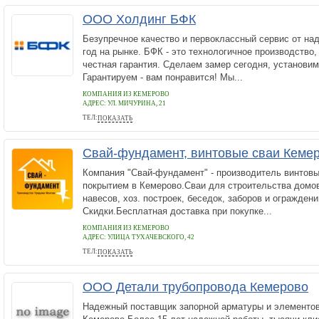
ООО Холдинг БФК
Безупречное качество и первоклассный сервис от на
год на рынке. БФК - это технологичное производство
честная гарантия. Сделаем замер сегодня, установим 
Гарантируем - вам понравится! Мы...
КОМПАНИЯ ИЗ КЕМЕРОВО
АДРЕС:
УЛ. МИЧУРИНА, 21
ТЕЛ:
ПОКАЗАТЬ
+7 (3842) 583030
Свай-фундамент, винтовые сваи Кеме
Компания "Свай-фундамент" - производитель винтов
покрытием в Кемерово.Сваи для строительства домов,
навесов, хоз. построек, беседок, заборов и ограждени
Скидки.Бесплатная доставка при покупке...
КОМПАНИЯ ИЗ КЕМЕРОВО
АДРЕС:
УЛИЦА ТУХАЧЕВСКОГО, 42
ТЕЛ:
ПОКАЗАТЬ
+7 (906) 983-41-17
ООО Детали трубопровода Кемерово
Надежный поставщик запорной арматуры и элементов