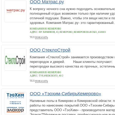
ООО Матрас.ру
К вопросу ночного сна нужно подходить основательно.
полноценный отдых возможен только при наличии удо
отличной подушки. Важно, чтобы эти вещи несли и п
здоровья. Компания Матрас.ру- это гарантированный..
КОМПАНИЯ ИЗ КЕМЕРОВО
АДРЕС:
ПР. ХИМИКОВ, 43, КЕМЕРОВО, КЕМЕРОВСКАЯ ОБЛ., 650003
ТЕЛ:
ПОКАЗАТЬ
+7 (3842) 77-75-13
ООО СтеклоСтрой
Компания «СтеклоСтрой» занимается производством 
перегородок и дверей. Наши клиенты получают:
перегородки высокого качества из прочных, эстетичны
КОМПАНИЯ ИЗ КЕМЕРОВО
АДРЕС:
ТУХАЧЕВСКОГО, 40/2
ТЕЛ:
ПОКАЗАТЬ
+73842780727
ООО «Тэохим-СибирьКемерово»
Наливные полы в Кемерово и Кемеровской области: 
работы по нанесению покрытий.ООО «Тэохим-Сибирь
представитель ООО «ТэоХим» - производителя мате
Элакор™Надежные поставки, профессиональное выпол