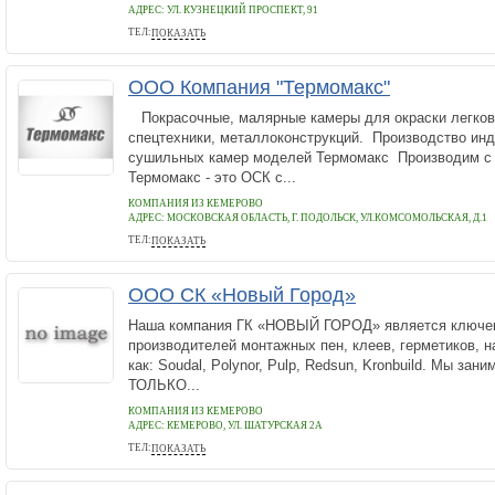
АДРЕС:
УЛ. КУЗНЕЦКИЙ ПРОСПЕКТ, 91
ТЕЛ:
ПОКАЗАТЬ
+7 384 2777531
ООО Компания "Термомакс"
Покрасочные, малярные камеры для окраски легковы
спецтехники, металлоконструкций. Производство инд
сушильных камер моделей Термомакс Производим с 
Термомакс - это ОСК с...
КОМПАНИЯ ИЗ КЕМЕРОВО
АДРЕС:
МОСКОВСКАЯ ОБЛАСТЬ, Г. ПОДОЛЬСК, УЛ.КОМСОМОЛЬСКАЯ, Д.1
ТЕЛ:
ПОКАЗАТЬ
+7-922-752-8590
ООО СК «Новый Город»
Наша компания ГК «НОВЫЙ ГОРОД» является ключев
производителей монтажных пен, клеев, герметиков, 
как: Soudal, Polynor, Pulp, Redsun, Kronbuild. Мы зан
ТОЛЬКО...
КОМПАНИЯ ИЗ КЕМЕРОВО
АДРЕС:
КЕМЕРОВО, УЛ. ШАТУРСКАЯ 2А
ТЕЛ:
ПОКАЗАТЬ
8 (3842) 39-00-31, 8 (913) 380-21-88