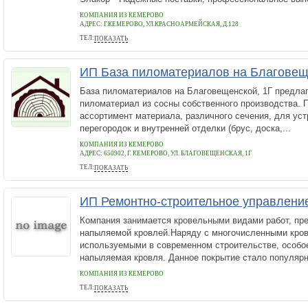
КОМПАНИЯ ИЗ КЕМЕРОВО
АДРЕС:
Г.КЕМЕРОВО, УЛ.КРАСНОАРМЕЙСКАЯ, Д.128
ТЕЛ:
ПОКАЗАТЬ
+7 902 924 50 15
ИП База пиломатериалов на Благовещ
База пиломатериалов на Благовещенской, 1Г предлаг
пиломатериал из сосны собственного производства. 
ассортимент материала, различного сечения, для уст
перегородок и внутренней отделки (брус, доска,...
КОМПАНИЯ ИЗ КЕМЕРОВО
АДРЕС:
650902, Г. КЕМЕРОВО, УЛ. БЛАГОВЕЩЕНСКАЯ, 1Г
ТЕЛ:
ПОКАЗАТЬ
+79045786885
ИП Ремонтно-строительное управлени
Компания занимается кровельными видами работ, п
напыляемой кровлей.Наряду с многочисленными кро
используемыми в современном строительстве, особо
напыляемая кровля. Данное покрытие стало популярн
КОМПАНИЯ ИЗ КЕМЕРОВО
ТЕЛ:
ПОКАЗАТЬ
+7(983)253-60-63