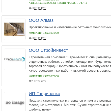
АДРЕС:
Г. КЕМЕРОВО, УЛ. ИНСТИТУТСКАЯ, 1, ОФ. 411
ТЕЛ:
ПОКАЗАТЬ
+79132877762
ООО Алмаз
Проектирование и изготовление бетонных монолитных
КОМПАНИЯ ИЗ КЕМЕРОВО
ТЕЛ:
ПОКАЗАТЬ
8-900-050-6708
ООО СтройИнвест
Строительная Компания "СтройИнвест" специализиру
отделочных работах в любых помещениях, будь токв
торговая площадь.Обратившись к нам Вы получаете
качествоотделочных работ и высокий уровень сервиса
КОМПАНИЯ ИЗ КЕМЕРОВО
ТЕЛ:
ПОКАЗАТЬ
+7 (3842) 33-31-31
ИП Гавриченко
Продажа строительных материалов оптом и в розницу
фасадные материалы. Монтаж. Сухие строительные см
щебень, цемент.