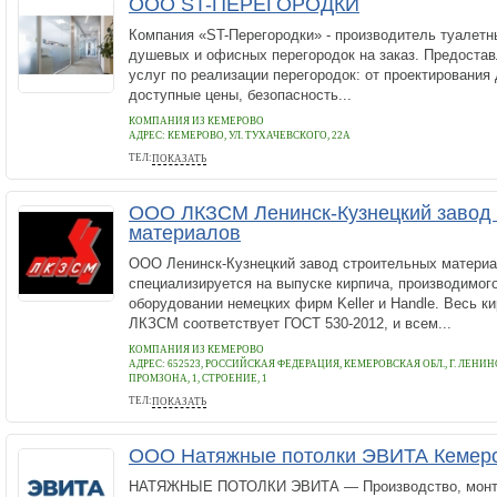
ООО ST-ПЕРЕГОРОДКИ
Компания «ST-Перегородки» - производитель туалетн
душевых и офисных перегородок на заказ. Предоста
услуг по реализации перегородок: от проектирования 
доступные цены, безопасность...
КОМПАНИЯ ИЗ КЕМЕРОВО
АДРЕС:
КЕМЕРОВО, УЛ. ТУХАЧЕВСКОГО, 22А
ТЕЛ:
ПОКАЗАТЬ
+7 (905) 959-61-68
ООО ЛКЗСМ Ленинск-Кузнецкий завод 
материалов
ООО Ленинск-Кузнецкий завод строительных матери
специализируется на выпуске кирпича, производимого
оборудовании немецких фирм Keller и Handle. Весь 
ЛКЗСМ соответствует ГОСТ 530-2012, и всем...
КОМПАНИЯ ИЗ КЕМЕРОВО
АДРЕС:
652523, РОССИЙСКАЯ ФЕДЕРАЦИЯ, КЕМЕРОВСКАЯ ОБЛ., Г. ЛЕНИН
ПРОМЗОНА, 1, СТРОЕНИЕ, 1
ТЕЛ:
ПОКАЗАТЬ
+7 (38456) 226-26
ООО Натяжные потолки ЭВИТА Кемер
НАТЯЖНЫЕ ПОТОЛКИ ЭВИТА — Производство, монта