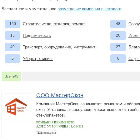
Бесплатное и моментальное
размещение компании в каталоге
.
160
Строительство, отделка, ремонт
48
Соору
13
Недвижимость
26
Инжен
40
Транспорт, оборудование, инструмент
27
Благо
5
Уборка, клининг
6
Сад, 
Все, 245
ООО МастерОкон
Компания МастерОкон занимается ремонтом и обслу
окон. Установка аксессуаров: москитные сетки, гребе
стеклопакетов.
КОМПАНИЯ ИЗ КЕМЕРОВО
АДРЕС:
УЛ. МИЧУРИНА 13, ОФ 318
ТЕЛ:
ПОКАЗАТЬ
7 (3842) 77-74-90