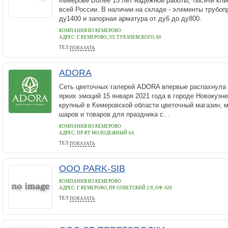
Кемерове Более 15 лет надежной работы, тысячи кли
всей России. В наличии на складе - элементы трубоп
ду1400 и запорная арматура от ду6 до ду800.
КОМПАНИЯ ИЗ КЕМЕРОВО
АДРЕС:
Г. КЕМЕРОВО, УЛ. ТУХАЧЕВСКОГО, 60
ТЕЛ:
ПОКАЗАТЬ
8-800-551-06-26
ADORA
Сеть цветочных галерей ADORA впервые распахнула 
ярких эмоций 15 января 2021 года в городе Новокуз
крупный в Кемеровской области цветочный магазин, 
шаров и товаров для праздника с...
КОМПАНИЯ ИЗ КЕМЕРОВО
АДРЕС:
ПР-КТ МОЛОДЕЖНЫЙ 4А
ТЕЛ:
ПОКАЗАТЬ
88005009565
ООО PARK-SIB
КОМПАНИЯ ИЗ КЕМЕРОВО
АДРЕС:
Г. КЕМЕРОВО, ПР. СОВЕТСКИЙ 2/8, ОФ. 420
ТЕЛ:
ПОКАЗАТЬ
(983) 2533007