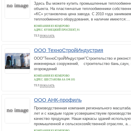
Здесь Вы можете купить промышленные теплообменн
объекта. На пластинчатые теплообменники собственн
«КС» установлена цена завода. С 2010 года занимае
теплообменного оборудования, в наличии имеются:...
КОМПАНИЯ ИЗ КЕМЕРОВО
АДРЕС:
КУЗНЕЦКИЙ ПРОСПЕКТ, 91
ТЕЛ:
ПОКАЗАТЬ
8 (804) 333-71-04
ООО ТехноСтройИндустрия
ООО"ТехноСтроЙИндустрия"Строительство и реконст
инженерных сооружений, строительство бань,саун, 
огорождений
КОМПАНИЯ ИЗ КЕМЕРОВО
АДРЕС:
ШЕСТАКОВА 6А ОФ.105
ТЕЛ:
ПОКАЗАТЬ
8 384 244-80-81
ООО АНК-профиль
Производственная компания регионального масштаба.
лет и с каждым годом усовершенствуем производств
качество продукции. Наши каркасы зданий использую
промышленной и сельскохозяйственной отраслях, а...
КОМПАНИЯ ИЗ КЕМЕРОВО