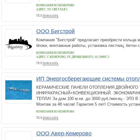
КОМПАНИЯ ИЗ КЕМЕРОВО
АДРЕС:
УЛ. СВЕТЛАЯ 5
ТЕЛ:
ПОКАЗАТЬ
89029845795
ООО Бигстрой
Компания "Бигстрой" предлагает приобрести кольца 
блоки, монтажные работы, установка лестниц, бетон с
КОМПАНИЯ ИЗ КЕМЕРОВО
АДРЕС:
Г. КЕМЕРОВО, УЛ. ДВУЖИЛЬНОГО, 10, ОФИС 5
ТЕЛ:
ПОКАЗАТЬ
34-56-36, 67-09-79
ИП Энергосберегающие системы отоп
КЕРАМИЧЕСКИЕ ПАНЕЛИ ОТОПЛЕНИЯ ДВОЙНОГО 
ИНФРАКРАСНЫЙ+КОНВЕКЦИОННЫЙ. ЭКОНОМИЧН
ТЕПЛА! За дом 100 м.кв. до 3000 руб./месяц - ЭТО
Монтаж за 48 часов! Гарантия 5 лет! Стоимость установ
КОМПАНИЯ ИЗ КЕМЕРОВО
ТЕЛ:
ПОКАЗАТЬ
9505788228
ООО Авер-Кемерово