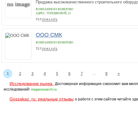
Продажа высококачественного строительного оборудо
КОМПАНИЯ ИЗ КЕМЕРОВО
АДРЕС:
ТЕРЕШКОВОЙ, 52
ТЕЛ:
ПОКАЗАТЬ
+79617292116
ООО СМК
КОМПАНИЯ ИЗ КЕМЕРОВО
ТЕЛ:
ПОКАЗАТЬ
8-905-066-1025
1
2
3
4
5
6
7
...
9
»
Исследование рынка.
Достоверная информация сэкономит вам милл
исследований!
megaresearch.ru
Goszakaz. ru: реальные отзывы
о работе с этим сайтом читайте зде