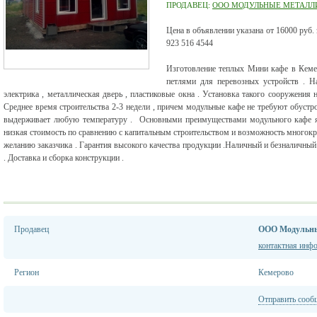
ПРОДАВЕЦ:
ООО МОДУЛЬНЫЕ МЕТАЛЛ
Цена в объявлении указана от 16000 руб. 
923 516 4544
Изготовление теплых Мини кафе в Кемер
петлями для перевозных устройств . На
электрика , металлическая дверь , пластиковые окна . Установка такого сооружения 
Среднее время строительства 2-3 недели , причем модульные кафе не требуют обустро
выдерживает любую температуру . Основными преимуществами модульного кафе яв
низкая стоимость по сравнению с капитальным строительством и возможность многокра
желанию заказчика . Гарантия высокого качества продукции .Наличный и безналичный
. Доставка и сборка конструкции .
Продавец
ООО Модульны
контактная инф
Регион
Кемерово
Отправить сооб