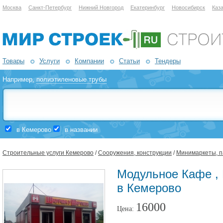
Москва
Санкт-Петербург
Нижний Новгород
Екатеринбург
Новосибирск
Каз
Товары
Услуги
Компании
Статьи
Тендеры
Например,
полиэтиленовые трубы
в Кемерово
в названии
Строительные услуги Кемерово
/
Сооружения, конструкции
/
Минимаркеты, 
Модульное Кафе ,
в Кемерово
16000
Цена: