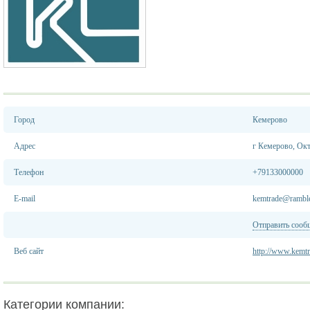
Город
Кемерово
Адрес
г Кемерово, Окт
Телефон
+79133000000
E-mail
kemtrade@ramble
Отправить сооб
Веб сайт
http://www.kemtra
Категории компании: