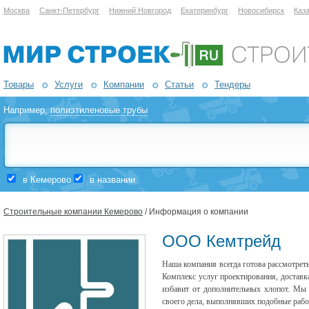
Москва
Санкт-Петербург
Нижний Новгород
Екатеринбург
Новосибирск
Каз
Товары
Услуги
Компании
Статьи
Тендеры
Например,
полиэтиленовые трубы
в Кемерово
в названии
Строительные компании Кемерово
/ Информация о компании
ООО Кемтрейд
Наша компания всегда готова рассмотреть
Комплекс услуг проектирования, доставк
избавит от дополнительных хлопот. Мы
своего дела, выполнявших подобные рабо