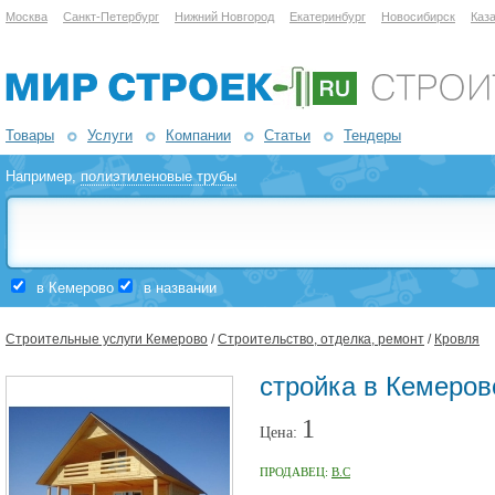
Москва
Санкт-Петербург
Нижний Новгород
Екатеринбург
Новосибирск
Каз
Товары
Услуги
Компании
Статьи
Тендеры
Например,
полиэтиленовые трубы
в Кемерово
в названии
Строительные услуги Кемерово
/
Строительство, отделка, ремонт
/
Кровля
стройка в Кемеров
1
Цена:
ПРОДАВЕЦ:
В.С