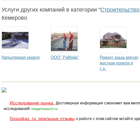
Услуги других компаний в категории "
Строительство,
Кемерово
Напыляемая кровля
ООО" РиМейк"
Ремонт крыш мягкая
жесткая кровля и
т.д.
Исследование рынка.
Достоверная информация сэкономит вам милл
исследований!
megaresearch.ru
Goszakaz. ru: реальные отзывы
о работе с этим сайтом читайте зде