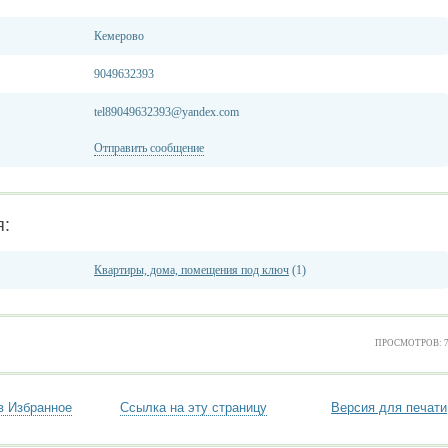
Кемерово
9049632393
tel89049632393@yandex.com
Отправить сообщение
я:
Квартиры, дома, помещения под ключ
(1)
ПРОСМОТРОВ: 
в Избранное
Ссылка на эту страницу
Версия для печати