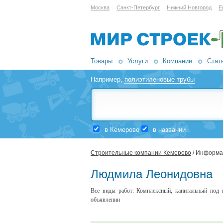
Москва
Санкт-Петербург
Нижний Новгород
Е
Товары
Услуги
Компании
Стат
Например,
полиэтиленовые трубы
в Кемерово
в названии
Строительные компании Кемерово
/ Информа
Людмила Леонидовна
Все виды работ: Комплексный, капитальный под 
объявлении