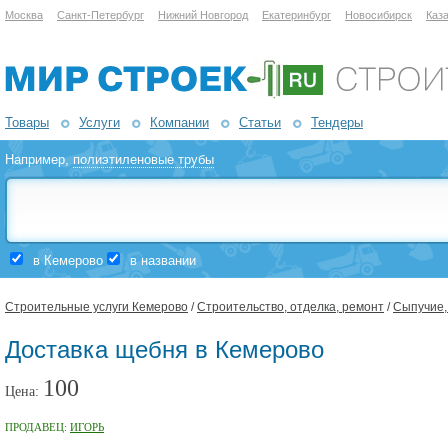
Москва
Санкт-Петербург
Нижний Новгород
Екатеринбург
Новосибирск
Каз
Товары
Услуги
Компании
Статьи
Тендеры
Например,
полиэтиленовые трубы
в Кемерово
в названии
Строительные услуги Кемерово
/
Строительство, отделка, ремонт
/
Сыпучие,
Доставка щебня в Кемерово
100
Цена:
ПРОДАВЕЦ:
ИГОРЬ