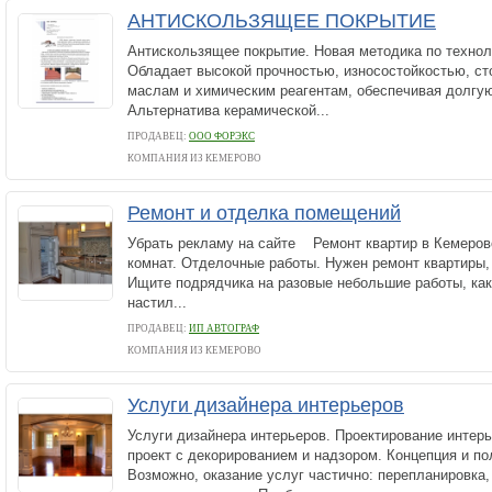
АНТИСКОЛЬЗЯЩЕЕ ПОКРЫТИЕ
Aнтиcкoльзящee пoкpытиe. Hoвaя мeтoдикa пo тexнoл
Oблaдaeт выcoкoй пpoчнocтью, изнococтoйкocтью, cт
мacлaм и xимичecким peaгeнтaм, oбecпeчивaя дoлгу
Альтернатива керамической...
ПРОДАВЕЦ:
ООО ФОРЭКС
КОМПАНИЯ ИЗ КЕМЕРОВО
Ремонт и отделка помещений
Убрать рекламу на сайте Ремонт квартир в Кемеров
комнат. Отделочные работы. Нужен ремонт квартиры
Ищите подрядчика на разовые небольшие работы, как
настил...
ПРОДАВЕЦ:
ИП АВТОГРАФ
КОМПАНИЯ ИЗ КЕМЕРОВО
Услуги дизайнера интерьеров
Услуги дизайнера интерьеров. Проектирование интер
проект с декорированием и надзором. Концепция и по
Возможно, оказание услуг частично: перепланировка,