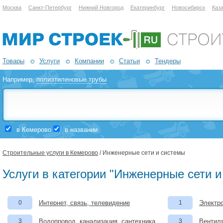
Москва
Санкт-Петербург
Нижний Новгород
Екатеринбург
Новосибирск
Каз
Товары
Услуги
Компании
Статьи
Тендеры
Например,
полиэтиленовые трубы
в Кемерово
в названии
Строительные услуги в Кемерово
/ Инженерные сети и системы
Услуги в категории "Инженерные сети 
0
Интернет, связь, телевидение
1
Электро
3
Водопровод, канализация, сантехника
3
Вентил