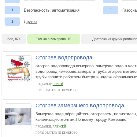
1
Безопасность, автоматизация
1
Газосна
1
Другое
Все, 874
Только в Кемерово, 10
Доставка из других регионов
Отогрев водопровода
отогрев водопровода кемерово. замерзла вода в част
водопровод кемерово.замерзла труба.отогрев метало
трубы.звоните работаем быстро и надежно!занимаемс
ПРОДАВЕЦ:
СЕРГЕЙ
ПОЛЬЗОВАТЕЛЬ ИЗ КЕМЕРОВО
Отогрев замерзшего водопровода
Замерзла вода,обращайтесь отогреваем, полиэтилен,
канализацию,монтаж.По всему городу Кемерово.
ПРОДАВЕЦ:
АЛЕКСЕЙ
ПОЛЬЗОВАТЕЛЬ ИЗ КЕМЕРОВО