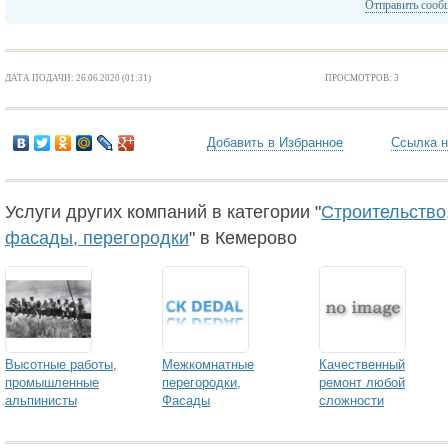
Отправить сооб
ДАТА ПОДАЧИ: 26.06.2020 (01:31)
ПРОСМОТРОВ: 3
Добавить в Избранное
Ссылка н
Услуги других компаний в категории "
Строительство,
фасады, перегородки
" в Кемерово
Высотные работы,
Межкомнатные
Качественный
промышленные
перегородки,
ремонт любой
альпинисты
Фасады
сложности