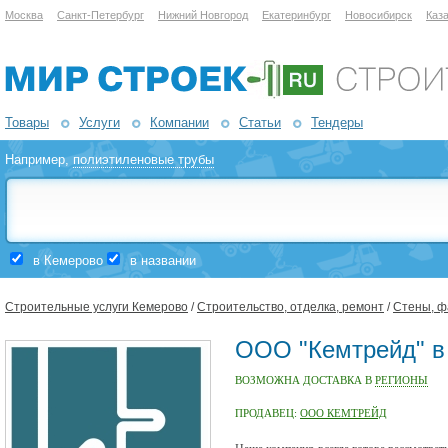
Москва
Санкт-Петербург
Нижний Новгород
Екатеринбург
Новосибирск
Каз
Товары
Услуги
Компании
Статьи
Тендеры
Например,
полиэтиленовые трубы
в Кемерово
в названии
Строительные услуги Кемерово
/
Строительство, отделка, ремонт
/
Стены, ф
ООО "Кемтрейд" в
ВОЗМОЖНА ДОСТАВКА В
РЕГИОНЫ
ПРОДАВЕЦ:
ООО КЕМТРЕЙД