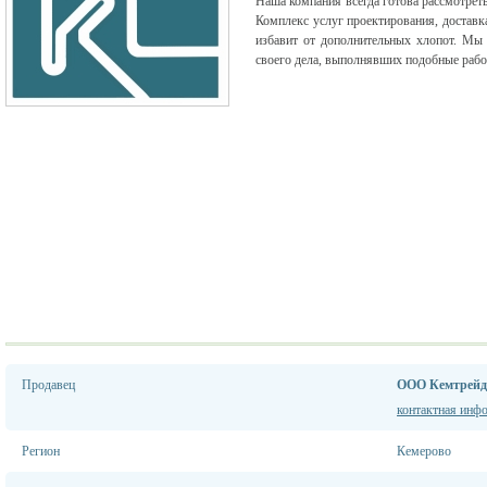
Наша компания всегда готова рассмотреть
Комплекс услуг проектирования, доставк
избавит от дополнительных хлопот. Мы
своего дела, выполнявших подобные рабо
Продавец
ООО Кемтрейд
контактная инф
Регион
Кемерово