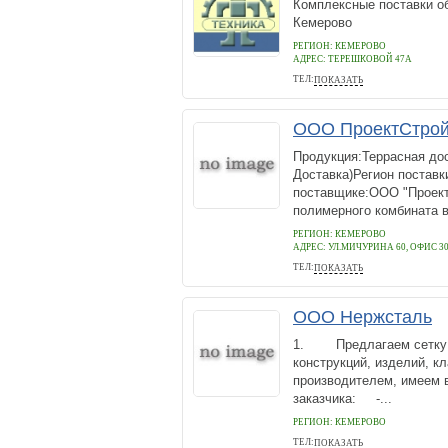
Комплексные поставки об
Кемерово
РЕГИОН: КЕМЕРОВО
АДРЕС:
ТЕРЕШКОВОЙ 47А
ТЕЛ:
ПОКАЗАТЬ
+7 (3842) 31-32-32, 31-32-57, 31
ООО ПроектСтро
Продукция:Террасная дос
Доставка)Регион поставк
поставщике:ООО "Проект
полимерного комбината в
РЕГИОН: КЕМЕРОВО
АДРЕС:
УЛ.МИЧУРИНА 60, ОФИС 3
ТЕЛ:
ПОКАЗАТЬ
+7-923-604-9788
ООО Нержсталь
1. Предлагаем сетку а
конструкций, изделий, к
производителем, имеем 
заказчика: -...
РЕГИОН: КЕМЕРОВО
ТЕЛ:
ПОКАЗАТЬ
8 951 607 79 59