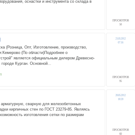
орудования, оснастки и инструмента со склада в
ПРОСМОТРОВ
-23-79
50
й
21.05.2012
07:16
ка (Розница, Опт, Изготовление, производство,
и:Кемерово (По области)Подробнее о
строй" является официальным дилером Древесно-
 городе Курган. Основной...
01
ПРОСМОТРОВ
95
20.05.2012
18:20
рматурную, сварную для железобетонных
ладки кирпичных стен по ГОСТ 23279-85. Являясь
возможность изготовления сетки по размерам
ПРОСМОТРОВ
60