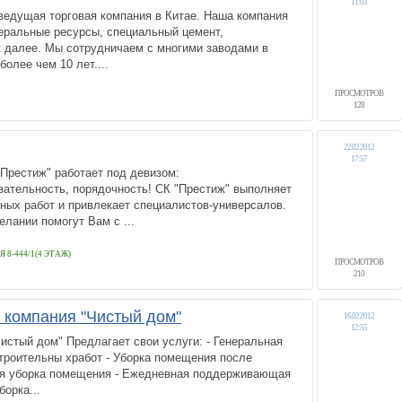
11:03
ведущая торговая компания в Китае. Наша компания
еральные ресурсы, специальный цемент,
к далее. Мы сотрудничаем с многими заводами в
олее чем 10 лет....
ПРОСМОТРОВ
128
22.02.2012
17:57
Престиж" работает под девизом:
зательность, порядочность! СК "Престиж" выполняет
ных работ и привлекает специалистов-универсалов.
лании помогут Вам с ...
 8-444/1(4 ЭТАЖ)
ПРОСМОТРОВ
210
компания "Чистый дом"
16.02.2012
12:55
истый дом" Предлагает свои услуги: - Генеральная
троительны хработ - Уборка помещения после
ая уборка помещения - Ежедневная поддерживающая
орка...