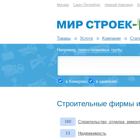
Москва
Санкт-Петербург
Нижний Новгород
Е
Товары
Услуги
Компании
Стат
Например,
полиэтиленовые трубы
в Кемерово
в названии
Строительные фирмы и
160
Строительство, отделка, ремон
13
Недвижимость