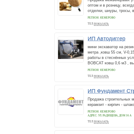
оптом и в розницу, всег
отделки, шнуры, тросы,
РЕГИОН: КЕМЕРОВО
ТЕЛ:
ПОКАЗАТЬ
8-913-301-8148
ИП Автодиггер
мини экскаватор на резин
метра ,ковш 55 см, V-0,
работы в стеснённых ус
BOBCAT ковш 0,6 м3 , вы
РЕГИОН: КЕМЕРОВО
ТЕЛ:
ПОКАЗАТЬ
8-950-263-38-38
ИП Фундамент Ст
Продажа строительных мат
керамзит - кирпич - шлак
РЕГИОН: КЕМЕРОВО
АДРЕС:
УЛ. РАДИЩЕВА, ДОМ 16 А
ТЕЛ:
ПОКАЗАТЬ
89505883475