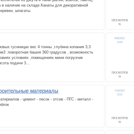
да в наличие на складе.Канаты для декоративной
 веревки, шпагаты.
ПРОСМОТРОВ
95
04.05.2012
14:44
овых гусиницах вес 4 тонны ,глубина копания 3,3
15м3 .поворотная башня 360 градусов , возможность
ловиях условиях ,помещениях.мини погрузчик
сота подачи 3...
ПРОСМОТРОВ
50
роительные материалы
11.04.2012
23:52
ериалов - цемент - песок - отсев - ПГС - металл -
облок
ПРОСМОТРОВ
94