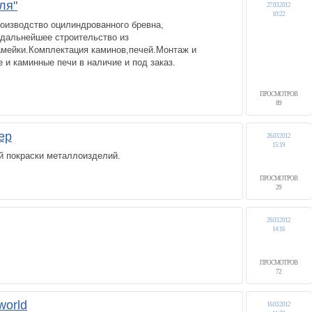
ля"
27.03.2012
10:22
оизводство оцилиндрованного бревна,
 дальнейшее строительство из
амейки.Комплектация каминов,печей.Монтаж и
и каминные печи в наличие и под заказ.
ПРОСМОТРОВ
89
ер
26.03.2012
15:19
й покраски металлоизделий.
ПРОСМОТРОВ
29
26.03.2012
14:16
ПРОСМОТРОВ
72
world
16.03.2012