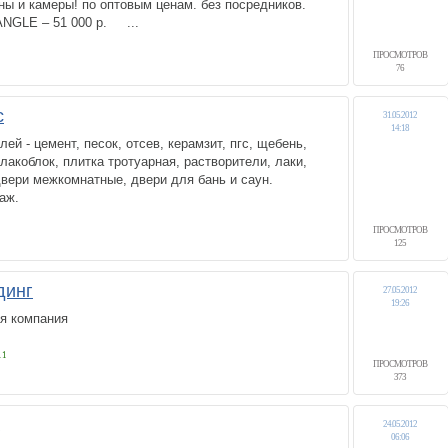
ны и камеры! по оптовым ценам. без посредников.
IANGLE – 51 000 р. ...
ПРОСМОТРОВ
76
с
31.05.2012
14:18
ей - цемент, песок, отсев, керамзит, пгс, щебень,
лакоблок, плитка тротуарная, растворители, лаки,
двери межкомнатные, двери для бань и саун.
аж.
ПРОСМОТРОВ
125
динг
27.05.2012
19:26
ая компания
11
ПРОСМОТРОВ
373
24.05.2012
06:06