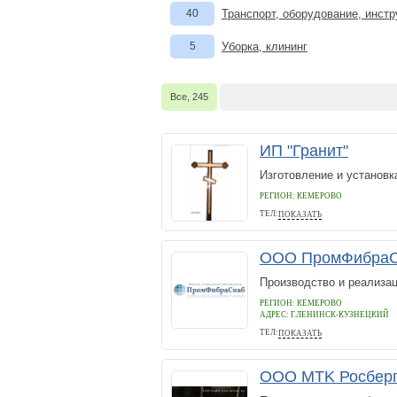
40
Транспорт, оборудование, инст
5
Уборка, клининг
Все, 245
ИП "Гранит"
Изготовление и установк
РЕГИОН: КЕМЕРОВО
ТЕЛ:
ПОКАЗАТЬ
89511701582
ООО ПромФибра
Производство и реализа
РЕГИОН: КЕМЕРОВО
АДРЕС:
Г.ЛЕНИНСК-КУЗНЕЦКИЙ
ТЕЛ:
ПОКАЗАТЬ
+79131360177
ООО MTK Росбер