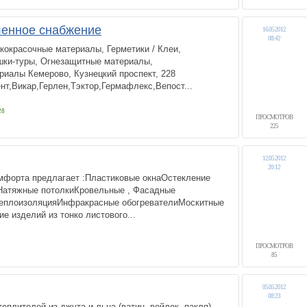
енное снабжение
16.05.2012
08:42
кокрасочные материалы, Герметики / Клеи,
шки-туры, Огнезащитные материалы,
иалы Кемерово, Кузнецкий проспект, 228
нт,Викар,Герлен,Тэктор,Гермафлекс,Вепост...
28
ПРОСМОТРОВ
225
12.05.2012
20:12
мфорта предлагает :Пластиковые окнаОстекление
Натяжные потолкиКровельные , Фасадные
ТеплоизоляцияИнфракрасные обогревателиМоскитные
е изделий из тонко листового...
ПРОСМОТРОВ
85
05.05.2012
08:23
плителей из джута и льна (ватин, войлок, пакля),