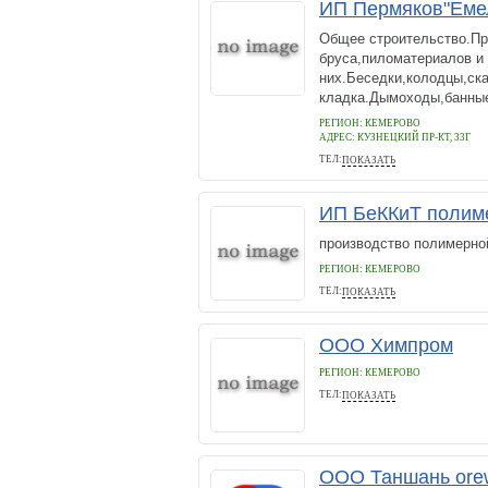
ИП Пермяков"Еме
Общее строительство.Пр
бруса,пиломатериалов и
них.Беседки,колодцы,ск
кладка.Дымоходы,банные 
РЕГИОН: КЕМЕРОВО
АДРЕС:
КУЗНЕЦКИЙ ПР-КТ, 33Г
ТЕЛ:
ПОКАЗАТЬ
36 64 36
ИП БеККиТ полим
производство полимерно
РЕГИОН: КЕМЕРОВО
ТЕЛ:
ПОКАЗАТЬ
89132849077
ООО Химпром
РЕГИОН: КЕМЕРОВО
ТЕЛ:
ПОКАЗАТЬ
89606899033
ООО Таншань ore