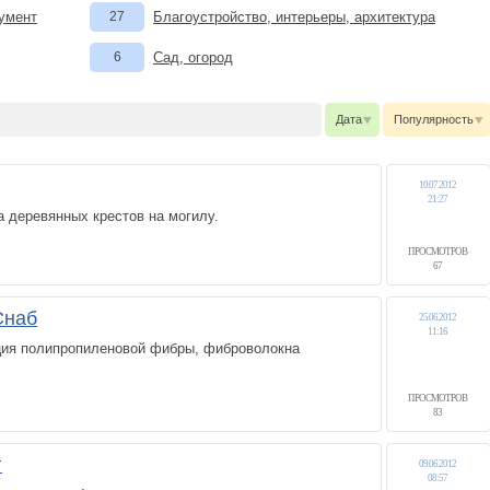
румент
27
Благоустройство, интерьеры, архитектура
6
Сад, огород
Дата
Популярность
10.07.2012
21:27
а деревянных крестов на могилу.
ПРОСМОТРОВ
67
Снаб
25.06.2012
11:16
ция полипропиленовой фибры, фиброволокна
ПРОСМОТРОВ
83
г
09.06.2012
08:57