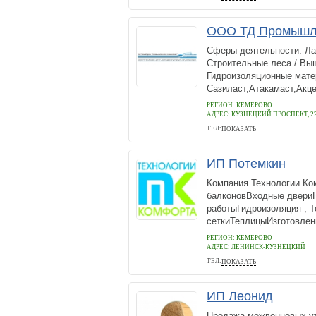
ООО ТД Промышл
Сферы деятельности: Ла
Строительные леса / Вы
Гидроизоляционные матер
Сазиласт,Атакамаст,Акце
РЕГИОН: КЕМЕРОВО
АДРЕС:
КУЗНЕЦКИЙ ПРОСПЕКТ, 2
ТЕЛ:
ПОКАЗАТЬ
657037
ИП Потемкин
Компания Технологии Ко
балконовВходные двери
работыГидроизоляция , 
сеткиТеплицыИзготовлени
РЕГИОН: КЕМЕРОВО
АДРЕС:
ЛЕНИНСК-КУЗНЕЦКИЙ
ТЕЛ:
ПОКАЗАТЬ
8-951-603-5650
ИП Леонид
Продажа межвенцовых уте