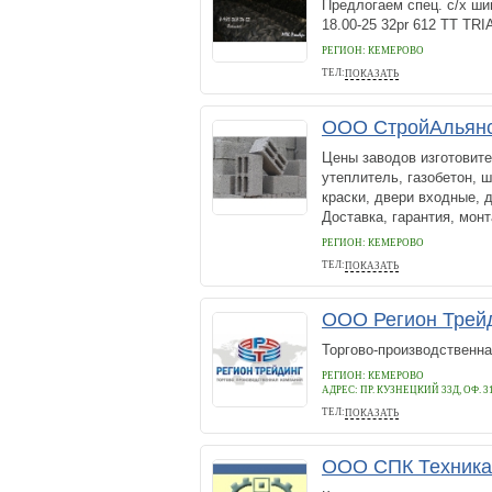
Предлогаем спец. с/х ши
18.00-25 32pr 612 TT TR
РЕГИОН: КЕМЕРОВО
ТЕЛ:
ПОКАЗАТЬ
89803683452
ООО СтройАльян
Цены заводов изготовител
утеплитель, газобетон, ш
краски, двери входные, 
Доставка, гарантия, монт
РЕГИОН: КЕМЕРОВО
ТЕЛ:
ПОКАЗАТЬ
333-161
ООО Регион Трей
Торгово-производственн
РЕГИОН: КЕМЕРОВО
АДРЕС:
ПР. КУЗНЕЦКИЙ 33Д, ОФ. 3
ТЕЛ:
ПОКАЗАТЬ
+7(3842)67-01-21
ООО СПК Техника