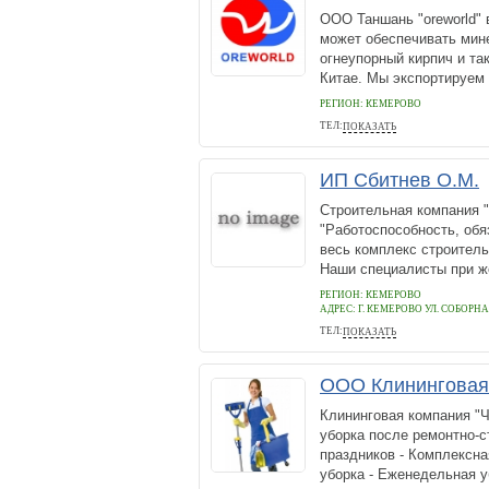
ООО Таншань "oreworld" 
может обеспечивать мин
огнеупорный кирпич и та
Китае. Мы экспортируем б
РЕГИОН: КЕМЕРОВО
ТЕЛ:
ПОКАЗАТЬ
+86-0315-5392225
ИП Сбитнев О.М.
Строительная компания "
"Работоспособность, обя
весь комплекс строитель
Наши специалисты при же
РЕГИОН: КЕМЕРОВО
АДРЕС:
Г. КЕМЕРОВО УЛ. СОБОРНАЯ
ТЕЛ:
ПОКАЗАТЬ
+79234838448
ООО Клининговая 
Клининговая компания "Ч
уборка после ремонтно-с
праздников - Комплексн
уборка - Еженедельная уб