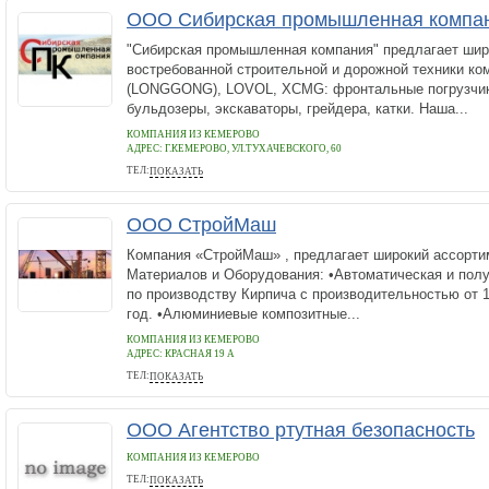
ООО Сибирская промышленная компан
"Сибирская промышленная компания" предлагает шир
востребованной строительной и дорожной техники к
(LONGGONG), LOVOL, XCMG: фронтальные погрузчики
бульдозеры, экскаваторы, грейдера, катки. Наша...
КОМПАНИЯ ИЗ КЕМЕРОВО
АДРЕС:
Г.КЕМЕРОВО, УЛ.ТУХАЧЕВСКОГО, 60
ТЕЛ:
ПОКАЗАТЬ
(3842) 31-21-01, 31-21-00
ООО СтройМаш
Компания «СтройМаш» , предлагает широкий ассорти
Материалов и Оборудования: •Автоматическая и пол
по производству Кирпича с производительностью от 1
год. •Алюминиевые композитные...
КОМПАНИЯ ИЗ КЕМЕРОВО
АДРЕС:
КРАСНАЯ 19 А
ТЕЛ:
ПОКАЗАТЬ
+79511810217
ООО Агентство ртутная безопасность
КОМПАНИЯ ИЗ КЕМЕРОВО
ТЕЛ:
ПОКАЗАТЬ
8(86150)33-2-10,33-2-19,33-2-17,8(861)2677690