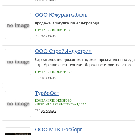
ПОКАЗАТЬ
89618788211
ООО Южуралкабель
продажа и закупка кабеля-провода
КОМПАНИЯ ИЗ КЕМЕРОВО
ТЕЛ:
ПОКАЗАТЬ
89514888413
ООО СтройИндустрия
Строительство домов, коттеджей, промышленных зда
т.д.. Аренда спец.техники. Дорожное строительство
КОМПАНИЯ ИЗ КЕМЕРОВО
ТЕЛ:
ПОКАЗАТЬ
89039931298
ТурбоОст
КОМПАНИЯ ИЗ КЕМЕРОВО
АДРЕС:
УЛ. 2-Я КАМЫШИНСКАЯ, 2 "А"
ТЕЛ:
ПОКАЗАТЬ
+7-923-618-8227
ООО MTK Росберг