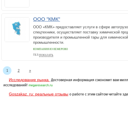
ООО "КМК"
ООО «КМК» предоставляет услуги в сфере автогрузо
спецтехники, осуществляет поставку химической прод
производителя и промышленной тары для химической
промышленности.
КОМПАНИЯ ИЗ КЕМЕРОВО
ТЕЛ:
ПОКАЗАТЬ
+7 (3842) 346-513
1
2
»
Исследование рынка.
Достоверная информация сэкономит вам милл
исследований!
megaresearch.ru
Goszakaz. ru: реальные отзывы
о работе с этим сайтом читайте зде