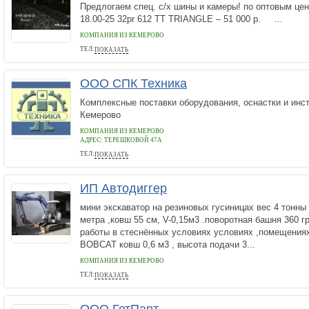
Предлогаем спец. с/х шины и камеры! по оптовым цен
18.00-25 32pr 612 TT TRIANGLE – 51 000 р. ...
КОМПАНИЯ ИЗ КЕМЕРОВО
ТЕЛ:
ПОКАЗАТЬ
89803683452
ООО СПК Техника
Комплексные поставки оборудования, оснастки и инс
Кемерово
КОМПАНИЯ ИЗ КЕМЕРОВО
АДРЕС:
ТЕРЕШКОВОЙ 47А
ТЕЛ:
ПОКАЗАТЬ
+7 (3842) 31-32-32, 31-32-57, 31-23-79
ИП Автодиггер
мини экскаватор на резиновых гусиницах вес 4 тонны 
метра ,ковш 55 см, V-0,15м3 .поворотная башня 360 г
работы в стеснённых условиях условиях ,помещениях
BOBCAT ковш 0,6 м3 , высота подачи 3...
КОМПАНИЯ ИЗ КЕМЕРОВО
ТЕЛ:
ПОКАЗАТЬ
8-950-263-38-38