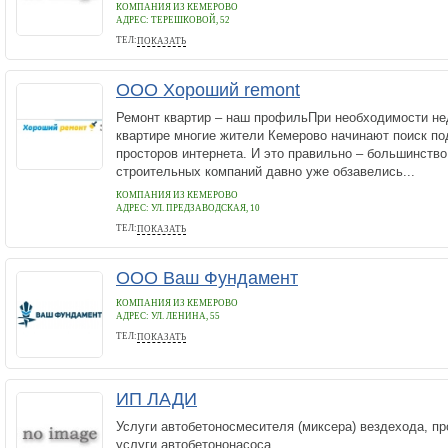
КОМПАНИЯ ИЗ КЕМЕРОВО
АДРЕС:
ТЕРЕШКОВОЙ, 52
ТЕЛ:
ПОКАЗАТЬ
+79617292116
ООО Хороший remont
Ремонт квартир – наш профильПри необходимости не
квартире многие жители Кемерово начинают поиск по
просторов интернета. И это правильно – большинств
строительных компаний давно уже обзавелись...
КОМПАНИЯ ИЗ КЕМЕРОВО
АДРЕС:
УЛ. ПРЕДЗАВОДСКАЯ, 10
ТЕЛ:
ПОКАЗАТЬ
88003332831
ООО Ваш Фундамент
КОМПАНИЯ ИЗ КЕМЕРОВО
АДРЕС:
УЛ. ЛЕНИНА, 55
ТЕЛ:
ПОКАЗАТЬ
(3842) 67-27-82, 8-929-350-5832, 8-923-567-2782
ИП ЛАДИ
Услуги автобетоносмесителя (миксера) вездехода, пр
услуги автобетононасоса.