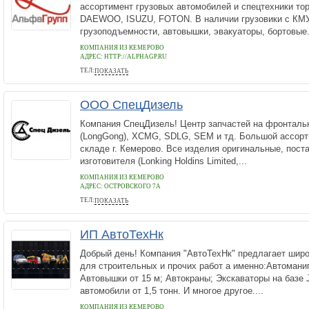
ассортимент грузовых автомобилей и спецтехники то
DAEWOO, ISUZU, FOTON. В наличии грузовики с КМУ
грузоподъемности, автовышки, эвакуаторы, бортовые.
КОМПАНИЯ ИЗ КЕМЕРОВО
АДРЕС:
HTTP://ALPHAGP.RU
ТЕЛ:
ПОКАЗАТЬ
79045757920
ООО СпецДизель
Компания СпецДизель! Центр запчастей на фронтальн
(LongGong), XCMG, SDLG, SEM и тд. Большой ассорт
складе г. Кемерово. Все изделия оригинальные, пост
изготовителя (Lonking Holdins Limited,...
КОМПАНИЯ ИЗ КЕМЕРОВО
АДРЕС:
ОСТРОВСКОГО 7А
ТЕЛ:
ПОКАЗАТЬ
8 923 612-51-70
ИП АвтоТехНк
Добрый день! Компания "АвтоТехНк" предлагает широ
для строительных и прочих работ а именно:Автоман
Автовышки от 15 м; Автокраны; Экскаваторы на базе 
автомобили от 1,5 тонн. И многое другое....
КОМПАНИЯ ИЗ КЕМЕРОВО