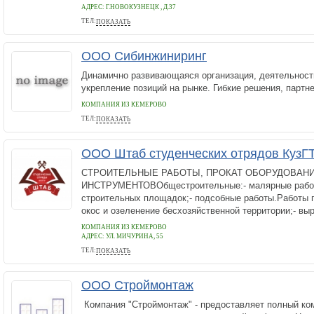
АДРЕС:
Г.НОВОКУЗНЕЦК , Д.37
ТЕЛ:
ПОКАЗАТЬ
89609051887,89511625776
ООО Сибинжиниринг
Динамично развивающаяся организация, деятельност
укрепление позиций на рынке. Гибкие решения, партне
КОМПАНИЯ ИЗ КЕМЕРОВО
ТЕЛ:
ПОКАЗАТЬ
8-950-580-23-26
ООО Штаб студенческих отрядов КузГ
СТРОИТЕЛЬНЫЕ РАБОТЫ, ПРОКАТ ОБОРУДОВАНИ
ИНСТРУМЕНТОВОбщестроительные:- малярные работ
строительных площадок;- подсобные работы.Работы п
окос и озеленение бесхозяйственной территории;- выр
КОМПАНИЯ ИЗ КЕМЕРОВО
АДРЕС:
УЛ. МИЧУРИНА, 55
ТЕЛ:
ПОКАЗАТЬ
+7 961 862 8218
ООО Строймонтаж
Компания "Строймонтаж" - предоставляет полный ком