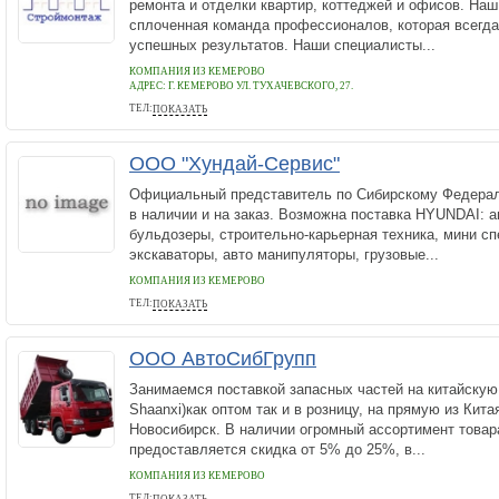
ремонта и отделки квартир, коттеджей и офисов. Наш
сплоченная команда профессионалов, которая всегда
успешных результатов. Наши специалисты...
КОМПАНИЯ ИЗ КЕМЕРОВО
АДРЕС:
Г. КЕМЕРОВО УЛ. ТУХАЧЕВСКОГО, 27.
ТЕЛ:
ПОКАЗАТЬ
8(3842)63-07-09
ООО "Хундай-Сервис"
Официальный представитель по Сибирскому Федерал
в наличии и на заказ. Возможна поставка HYUNDAI: а
бульдозеры, строительно-карьерная техника, мини сп
экскаваторы, авто манипуляторы, грузовые...
КОМПАНИЯ ИЗ КЕМЕРОВО
ТЕЛ:
ПОКАЗАТЬ
+79059000830
ООО АвтоСибГрупп
Занимаемся поставкой запасных частей на китайскую 
Shaanxi)как оптом так и в розницу, на прямую из Кита
Новосибирск. В наличии огромный ассортимент това
предоставляется скидка от 5% до 25%, в...
КОМПАНИЯ ИЗ КЕМЕРОВО
ТЕЛ: