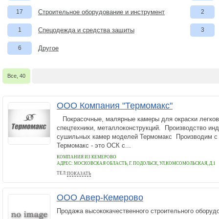
17
Строительное оборудование и инструмент
2
1
Спецодежда и средства защиты
3
6
Другое
Все, 40
ООО Компания "Термомакс"
Покрасочные, малярные камеры для окраски легковы
спецтехники, металлоконструкций. Производство инд
сушильных камер моделей Термомакс Производим с 
Термомакс - это ОСК с...
КОМПАНИЯ ИЗ КЕМЕРОВО
АДРЕС:
МОСКОВСКАЯ ОБЛАСТЬ, Г. ПОДОЛЬСК, УЛ.КОМСОМОЛЬСКАЯ, Д.1
ТЕЛ:
ПОКАЗАТЬ
+7-922-752-8590
ООО Авер-Кемерово
Продажа высококачественного строительного оборудо