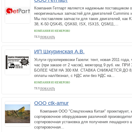
ООО ГетПарт
Компания Гетпарт является надежным поставщиком о
неоригинальных запчастей для двигателей Cummins 
Мы поставляем запчасти для таких двигателей, как K
38, K-50 QSK45, QSK60, ISX, ISX15, QSM11,...
КОМПАНИЯ ИЗ КЕМЕРОВО
ТЕЛ:
ПОКАЗАТЬ
+7 (951) 572 35 54
ИП Шкуринская А.В.
Услуги грузоперевозки Газели: тент, новая 2011 года, 
час (при заказе от 2 часов), межгород 9 руб. км.
БОЛЕЕ ЧЕМ НА 300 КМ. СТАВКА СНИЖАЕТСЯ ДО 8,
оплаты нал/безнал, с НДС или без НДС на...
КОМПАНИЯ ИЗ КЕМЕРОВО
ТЕЛ:
ПОКАЗАТЬ
89030466366
ООО ctk-amur
Компания ООО "Спецтехника Китая" проектирует, и
сортировочное оборудование различной производител
сортировочная установка для получения лещадного 
сортировочная...