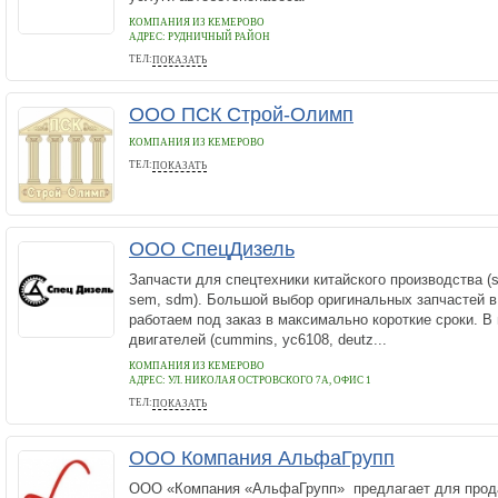
КОМПАНИЯ ИЗ КЕМЕРОВО
АДРЕС:
РУДНИЧНЫЙ РАЙОН
ТЕЛ:
ПОКАЗАТЬ
89235097770
ООО ПСК Строй-Олимп
КОМПАНИЯ ИЗ КЕМЕРОВО
ТЕЛ:
ПОКАЗАТЬ
+79049663000
ООО СпецДизель
Запчасти для спецтехники китайского производства (sdl
sem, sdm). Большой выбор оригинальных запчастей в
работаем под заказ в максимально короткие сроки. В
двигателей (cummins, yc6108, deutz...
КОМПАНИЯ ИЗ КЕМЕРОВО
АДРЕС:
УЛ. НИКОЛАЯ ОСТРОВСКОГО 7А, ОФИС 1
ТЕЛ:
ПОКАЗАТЬ
89236112081
ООО Компания АльфаГрупп
ООО «Компания «АльфаГрупп» предлагает для прод