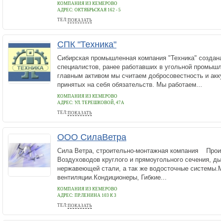
КОМПАНИЯ ИЗ КЕМЕРОВО
АДРЕС:
ОКТЯБРЬСКАЯ 162 - 5
ТЕЛ:
ПОКАЗАТЬ
74162425555
СПК "Техника"
Сибирская промышленная компания "Техника" создана
специалистов, ранее работавших в угольной промыш
главным активом мы считаем добросовестность и акк
принятых на себя обязательств. Мы работаем...
КОМПАНИЯ ИЗ КЕМЕРОВО
АДРЕС:
УЛ. ТЕРЕШКОВОЙ, 47А
ТЕЛ:
ПОКАЗАТЬ
(3842) 31-33-50
ООО СилаВетра
Сила Ветра, строительно-монтажная компания Прои
Воздуховодов круглого и прямоугольного сечения, д
нержавеющей стали, а так же водосточные системы.
вентиляции.Кондиционеры, Гибкие...
КОМПАНИЯ ИЗ КЕМЕРОВО
АДРЕС:
ПР.ЛЕНИНА 103 К 3
ТЕЛ:
ПОКАЗАТЬ
8(3842)764-904