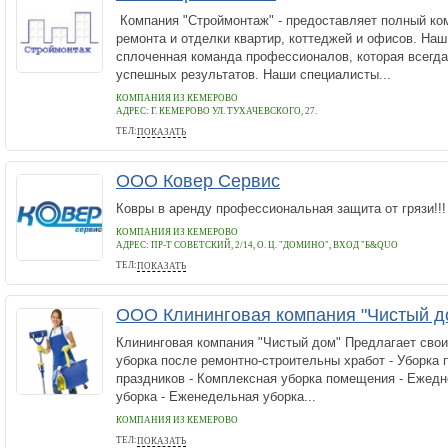
Компания "Строймонтаж" - предоставляет полный ком
ремонта и отделки квартир, коттеджей и офисов. Наш
сплоченная команда профессионалов, которая всегда
успешных результатов. Наши специалисты...
КОМПАНИЯ ИЗ КЕМЕРОВО
АДРЕС:
Г. КЕМЕРОВО УЛ. ТУХАЧЕВСКОГО, 27.
ТЕЛ:
ПОКАЗАТЬ
8(3842)63-07-09
ООО Ковер Сервис
Ковры в аренду профессиональная защита от грязи!!!
КОМПАНИЯ ИЗ КЕМЕРОВО
АДРЕС:
ПР-Т СОВЕТСКИЙ, 2/14, О. Ц. "ДОМИНО", ВХОД "Б&QUO
ТЕЛ:
ПОКАЗАТЬ
8-923-567-27-56
ООО Клининговая компания "Чистый д
Клининговая компания "Чистый дом" Предлагает свои 
уборка после ремонтно-строительны хработ - Уборка
праздников - Комплексная уборка помещения - Еже
уборка - Еженедельная уборка...
КОМПАНИЯ ИЗ КЕМЕРОВО
ТЕЛ:
ПОКАЗАТЬ
89236167357