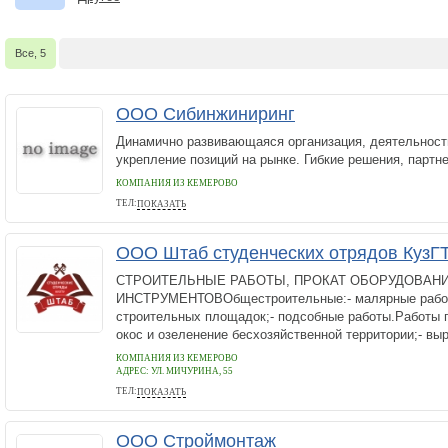
Все, 5
ООО Сибинжиниринг
Динамично развивающаяся организация, деятельност
укрепление позиций на рынке. Гибкие решения, партне
КОМПАНИЯ ИЗ КЕМЕРОВО
ТЕЛ:
ПОКАЗАТЬ
8-950-580-23-26
ООО Штаб студенческих отрядов КузГ
СТРОИТЕЛЬНЫЕ РАБОТЫ, ПРОКАТ ОБОРУДОВАНИ
ИНСТРУМЕНТОВОбщестроительные:- малярные работ
строительных площадок;- подсобные работы.Работы п
окос и озеленение бесхозяйственной территории;- выр
КОМПАНИЯ ИЗ КЕМЕРОВО
АДРЕС:
УЛ. МИЧУРИНА, 55
ТЕЛ:
ПОКАЗАТЬ
+7 961 862 8218
ООО Строймонтаж