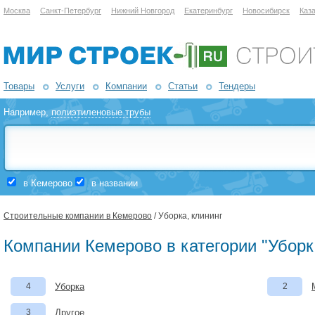
Москва
Санкт-Петербург
Нижний Новгород
Екатеринбург
Новосибирск
Каз
Товары
Услуги
Компании
Статьи
Тендеры
Например,
полиэтиленовые трубы
в Кемерово
в названии
Строительные компании в Кемерово
/ Уборка, клининг
Компании Кемерово в категории "Уборк
4
Уборка
2
3
Другое