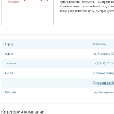
ортопедических матрасов, наматрасник
Компания имеет огромный опыт и достат
также у нас приятные цены, быстрая доста
Город
Кемерово
Адрес
пр. Химиков, 43
Телефон
+7 (3842) 77-75
E-mail
kemerovomatrru
Отправить сооб
Веб сайт
http://kemerovo.m
Категории компании: