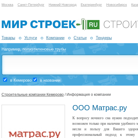
Москва
Санкт-Петербург
Нижний Новгород
Екатеринбург
Новосибирск
Каз
Товары
Услуги
Компании
Статьи
Тендеры
Например,
полиэтиленовые трубы
в Кемерово
в названии
Строительные компании Кемерово
/ Информация о компании
ООО Матрас.ру
К вопросу ночного сна нужно подходит
возможен только при наличии удобного 
несли и пользу для Вашего здоров
профессиональный подход к этому