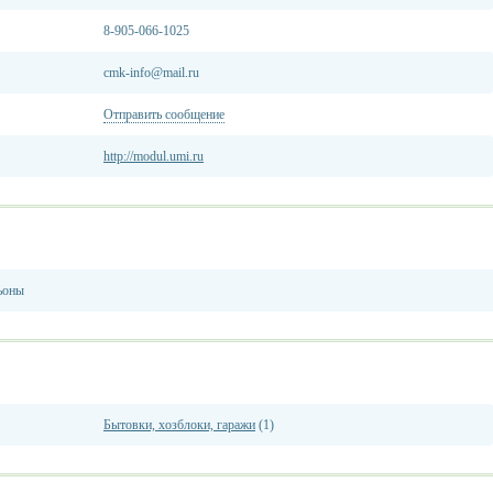
8-905-066-1025
cmk-info@mail.ru
Отправить сообщение
http://modul.umi.ru
ьоны
Бытовки, хозблоки, гаражи
(1)