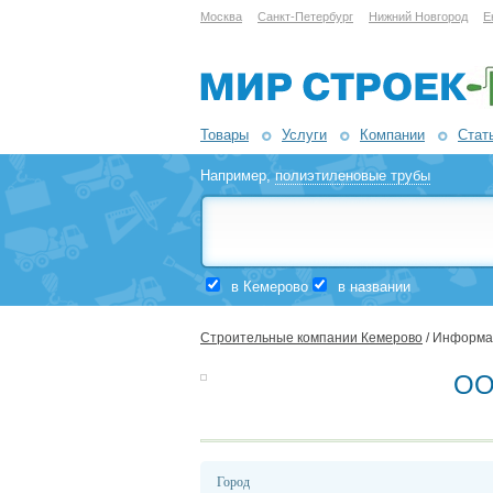
Москва
Санкт-Петербург
Нижний Новгород
Е
Товары
Услуги
Компании
Стат
Например,
полиэтиленовые трубы
в Кемерово
в названии
Строительные компании Кемерово
/ Информа
ОО
Город