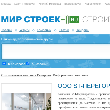
Москва
Санкт-Петербург
Нижний Новгород
Екатеринбург
Новосибирск
Каз
Товары
Услуги
Компании
Статьи
Тендеры
Например,
полиэтиленовые трубы
в Кемерово
в названии
Строительные компании Кемерово
/ Информация о компании
ООО ST-ПЕРЕГО
Компания «ST-Перегородки» - производ
перегородок на заказ. Предоставляем п
проектирования до монтажа. У нас до
сертификатов и соответствие продукции 