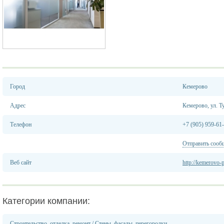
Город
Кемерово
Адрес
Кемерово, ул. Т
Телефон
+7 (905) 959-61
Отправить сооб
Веб сайт
http://kemerovo-
Категории компании:
Строительство, отделка, ремонт
/
Стены, фасады, перегородки