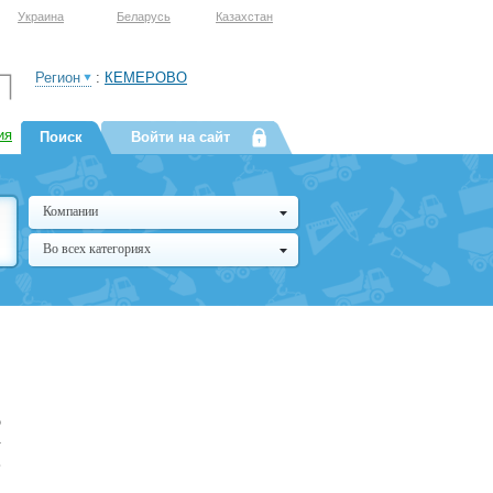
Украина
Беларусь
Казахстан
Регион
:
КЕМЕРОВО
ия
Поиск
Войти на сайт
Компании
Во всех категориях
ю
-
,