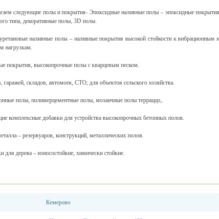
гаем следующие полы и покрытия- Эпоксидные наливные полы – эпоксидные покрыти
ого типа, декоративные полы, 3D полы.
уретановые наливные полы – наливные покрытия высокой стойкости к вибрационным 
м нагрузкам.
ые покрытия, высокопрочные полы с кварцевым песком.
гаражей, складов, автомоек, СТО; для объектов сельского хозяйства.
тонные полы, полимерцементные полы, мозаичные полы терраццо,.
ие комплексные добавки для устройства высокопрочных бетонных полов.
еталла – резервуаров, конструкций, металлических полов.
и для дерева – износостойкие, химически стойкие.
Кемерово