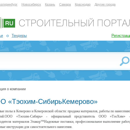
катеринбург
Новосибирск
Казань
Самара
Краснодар
Другие города
ьи
Тендеры
Регистрац
ция о компании
О «Тэохим-СибирьКемерово»
ые полы в Кемерово и Кемеровской области: продажа материалов, работы по нанесени
тий.ООО «Тэохим-Сибирь» - официальный представитель ООО «ТэоХим» 
одителя материалов Элакор™Надежные поставки, профессиональное выполнение работ
ные инструкции для самостоятельного нанесения.