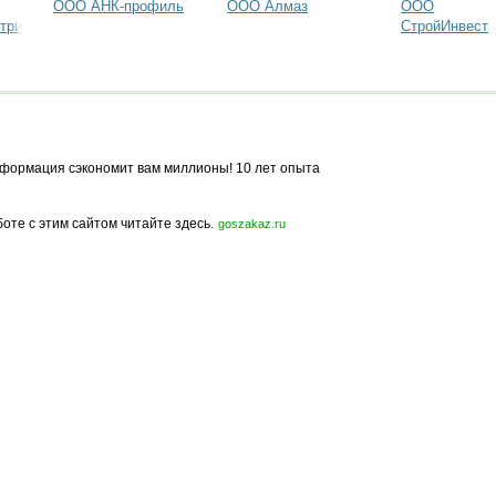
ООО АНК-профиль
ООО Алмаз
ООО
трия
СтройИнвест
формация сэкономит вам миллионы! 10 лет опыта
боте с этим сайтом читайте здесь.
goszakaz.ru
Политика конфиденциальности
Карта сайта
© 2009-2023, МирСтроек.ру - портал бесплатных строительных объявлений.