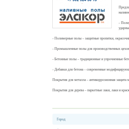
Предла
наливн
- Поли
ударны
- Полимерные полы – защитные пропитки, окрасочн
- Промышленные полы для производственных цехов, 
- Бетонные полы – традиционные и упрочненные бе
- Добавки для бетона – современные модифицирующ
Покрытия для металла – антикоррозионная защита м
Покрытия для дерева – паркетные лаки, лаки и краск
Город