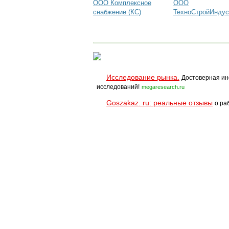
ООО Комплексное
ООО
снабжение (КС)
ТехноСтройИндус
Исследование рынка.
Достоверная ин
исследований!
megaresearch.ru
Goszakaz. ru: реальные отзывы
о ра
Помощь
Условия использования