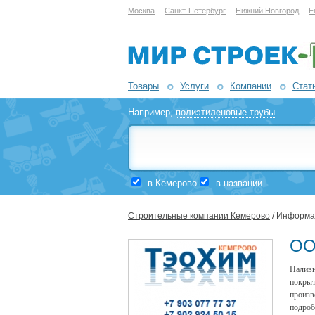
Москва
Санкт-Петербург
Нижний Новгород
Е
Товары
Услуги
Компании
Стат
Например,
полиэтиленовые трубы
в Кемерово
в названии
Строительные компании Кемерово
/ Информа
ОО
Наливн
покры
произв
подроб