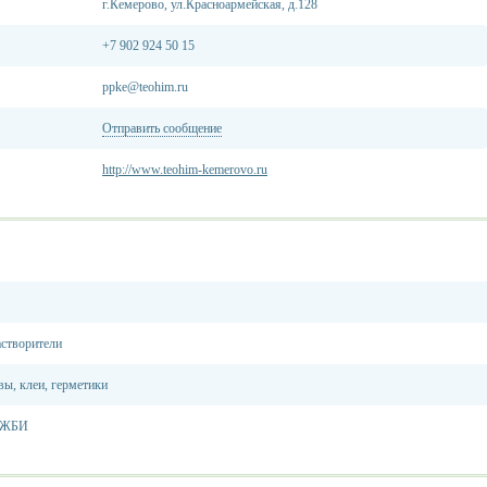
г.Кемерово, ул.Красноармейская, д.128
+7 902 924 50 15
ppke@teohim.ru
Отправить сообщение
http://www.teohim-kemerovo.ru
астворители
вы, клеи, герметики
, ЖБИ