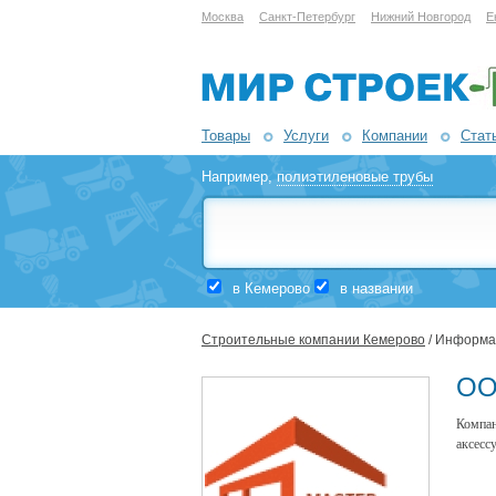
Москва
Санкт-Петербург
Нижний Новгород
Е
Товары
Услуги
Компании
Стат
Например,
полиэтиленовые трубы
в Кемерово
в названии
Строительные компании Кемерово
/ Информа
ОО
Компан
аксесс