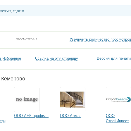
системы, лоджии
Увеличить количество просмотро
ПРОСМОТРОВ: 6
в Избранное
Ссылка на эту страницу
Версия для печати
и Кемерово
ООО АНК-профиль
ООО Алмаз
ООО
трия
СтройИнвест