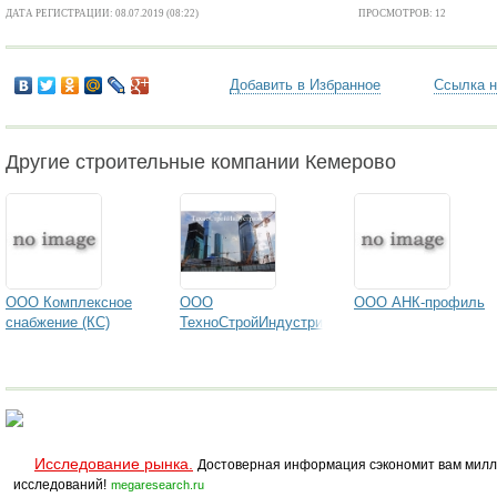
ДАТА РЕГИСТРАЦИИ: 08.07.2019 (08:22)
ПРОСМОТРОВ: 12
Добавить в Избранное
Ссылка н
Другие строительные компании Кемерово
ООО Комплексное
ООО
ООО АНК-профиль
снабжение (КС)
ТехноСтройИндустрия
Исследование рынка.
Достоверная информация сэкономит вам милл
исследований!
megaresearch.ru