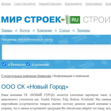
Москва
Санкт-Петербург
Нижний Новгород
Екатеринбург
Новосибирск
Каз
Товары
Услуги
Компании
Статьи
Тендеры
Например,
полиэтиленовые трубы
в Кемерово
в названии
Строительные компании Кемерово
/ Информация о компании
ООО СК «Новый Город»
Наша компания ГК «НОВЫЙ ГОРОД» является ключевым партнером таких произ
напыляемого утеплителя как: Soudal, Polynor, Pulp, Redsun, Kronbuild. Мы зани
широчайшим ассортиментом товаров, именно поэтому девизом нашей компании я
уверены, что в нашем ассортименте продукции Вы обязательно найдёте тот товар, ко