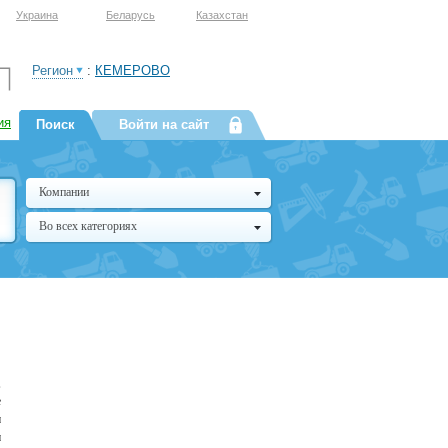
Украина
Беларусь
Казахстан
Регион
:
КЕМЕРОВО
ия
Поиск
Войти на сайт
Компании
Во всех категориях
,
е
и
и