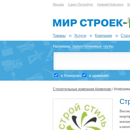
Москва
Санкт-Петербург
Нижний Новгород
Е
Товары
Услуги
Компании
Стат
Например,
полиэтиленовые трубы
в Кемерово
в названии
Строительные компании Кемерово
/ Информа
Ст
Высоко
кварти
компан
клиен