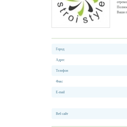
отремо
Полное
Ваши п
Город
Адрес
Телефон
Факс
E-mail
Веб сайт