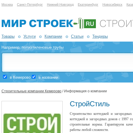
Москва
Санкт-Петербург
Нижний Новгород
Екатеринбург
Новосибирск
Каз
Товары
Услуги
Компании
Статьи
Тендеры
Например,
полиэтиленовые трубы
в Кемерово
в названии
Строительные компании Кемерово
/ Информация о компании
СтройСтиль
Строительство коттеджей и загородны
коттеджей и загородных домов с 1997 г
строительные нормы. Гарантируем каче
работы любой сложности.