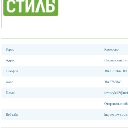
Город
Кемерово
Адрес
Пионерский бул
Телефон
3842 763640 890
Факс
3842763640
E-mail
stroistyle42@mai
Отправить сооб
Веб сайт
http://www.strois