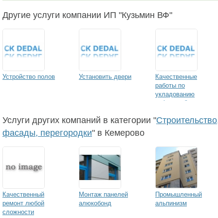
Другие услуги компании ИП "Кузьмин ВФ"
Устройство полов
Установить двери
Качественные
работы по
укладованию
кафеля и "дикого
камня".
Услуги других компаний в категории "
Строительство,
фасады, перегородки
" в Кемерово
Качественный
Монтаж панелей
Промышленный
ремонт любой
алюкобонд
альпинизм
сложности