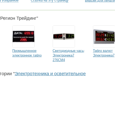
в Избранное
Ссылка на эту страницу
Версия для печати
Регион Трейдинг"
Промышленное
Светодиодные часы
Табло валют
электронное табло
Электроника7
Электроника7
276СМ4
гории "
Электротехника и осветительное