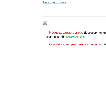
Бегущая строка
Исследование рынка.
Достоверная ин
исследований!
megaresearch.ru
Goszakaz. ru: реальные отзывы
о ра
Помощь
Условия использования