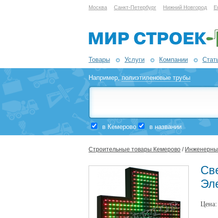
Москва
Санкт-Петербург
Нижний Новгород
Е
Товары
Услуги
Компании
Стат
Например,
полиэтиленовые трубы
в Кемерово
в названии
Строительные товары Кемерово
/
Инженерные
Св
Эл
Цена