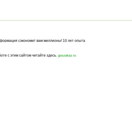
формация сэкономит вам миллионы! 10 лет опыта
боте с этим сайтом читайте здесь.
goszakaz.ru
Политика конфиденциальности
Карта сайта
© 2009-2023, МирСтроек.ру - портал бесплатных строительных объявлений.