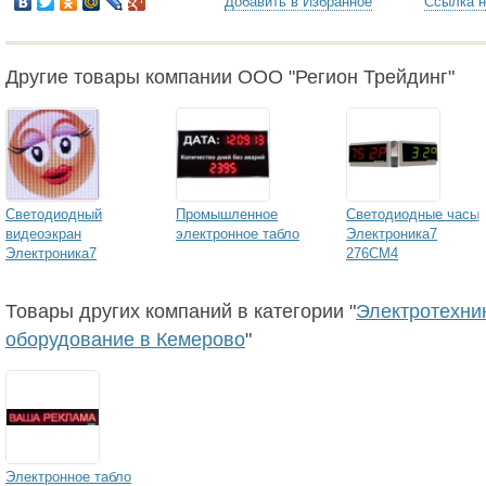
Добавить в Избранное
Ссылка н
Другие товары компании ООО "Регион Трейдинг"
Светодиодный
Промышленное
Светодиодные часы
видеоэкран
электронное табло
Электроника7
Электроника7
276СМ4
Товары других компаний в категории "
Электротехни
оборудование в Кемерово
"
Электронное табло