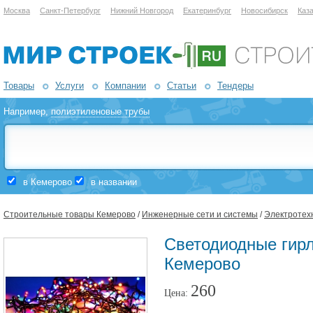
Москва
Санкт-Петербург
Нижний Новгород
Екатеринбург
Новосибирск
Каз
Товары
Услуги
Компании
Статьи
Тендеры
Например,
полиэтиленовые трубы
в Кемерово
в названии
Строительные товары Кемерово
/
Инженерные сети и системы
/
Электротех
Светодиодные гир
Кемерово
260
Цена: