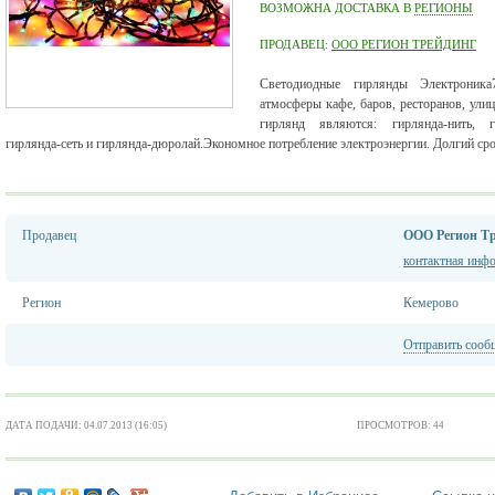
ВОЗМОЖНА ДОСТАВКА В
РЕГИОНЫ
ПРОДАВЕЦ:
ООО РЕГИОН ТРЕЙДИНГ
Светодиодные гирлянды Электроника
атмосферы кафе, баров, ресторанов, ули
гирлянд являются: гирлянда-нить, ги
гирлянда-сеть и гирлянда-дюролай.Экономное потребление электроэнергии. Долгий сро
Продавец
ООО Регион Т
контактная инф
Регион
Кемерово
Отправить сооб
ДАТА ПОДАЧИ: 04.07.2013 (16:05)
ПРОСМОТРОВ: 44