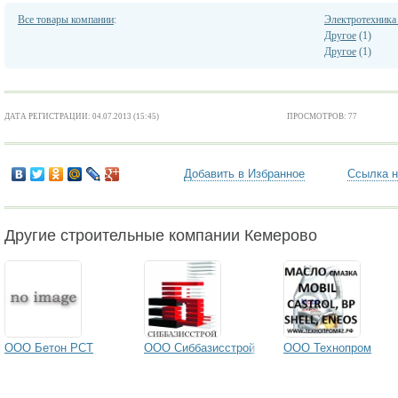
Все товары компании
:
Электротехника 
Другое
(1)
Другое
(1)
ДАТА РЕГИСТРАЦИИ: 04.07.2013 (15:45)
ПРОСМОТРОВ: 77
Добавить в Избранное
Ссылка н
Другие строительные компании Кемерово
ООО Бетон РСТ
ООО Сиббазисстрой
ООО Технопром