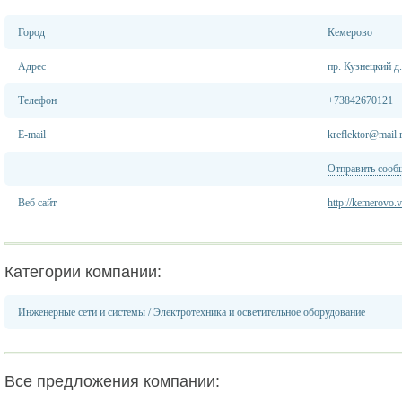
Город
Кемерово
Адрес
пр. Кузнецкий д.
Телефон
+73842670121
E-mail
kreflektor@mail.
Отправить сооб
Веб сайт
http://kemerovo.v
Категории компании:
Инженерные сети и системы
/
Электротехника и осветительное оборудование
Все предложения компании: