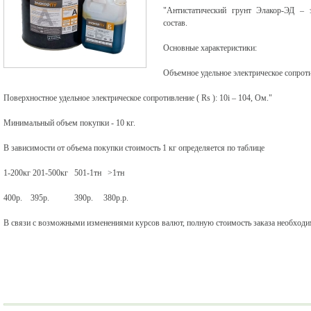
"Антистатический грунт Элакор-ЭД – 
состав.
Основные характеристики:
Объемное удельное электрическое сопротив
Поверхностное удельное электрическое сопротивление ( Rs ): 10і – 104, Ом."
Минимальный объем покупки - 10 кг.
В зависимости от объема покупки стоимость 1 кг определяется по таблице
1-200кг 201-500кг 501-1тн >1тн
400р. 395р. 390р. 380р.р.
В связи с возможными изменениями курсов валют, полную стоимость заказа необходим