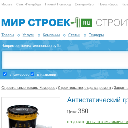
Москва
Санкт-Петербург
Нижний Новгород
Екатеринбург
Новосибирск
Каз
Товары
Услуги
Компании
Статьи
Тендеры
Например,
полиэтиленовые трубы
в Кемерово
в названии
Строительные товары Кемерово
/
Строительство, отделка, ремонт
/
Защитны
Антистатический г
380
Цена:
ПРОДАВЕЦ:
ООО «ТЭОХИМ-СИБИРЬКЕ