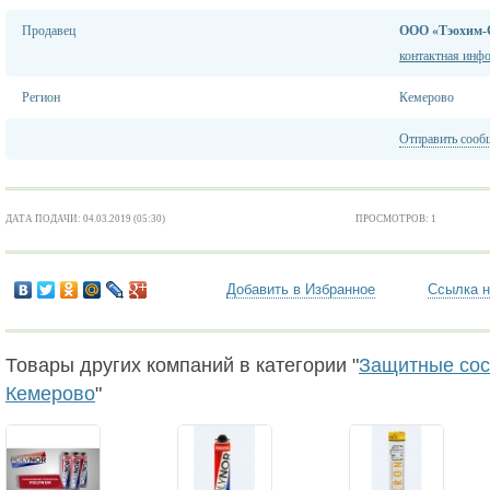
Продавец
ООО «Тэохим-
контактная инф
Регион
Кемерово
Отправить сооб
ДАТА ПОДАЧИ: 04.03.2019 (05:30)
ПРОСМОТРОВ: 1
Добавить в Избранное
Ссылка н
Товары других компаний в категории "
Защитные сост
Кемерово
"