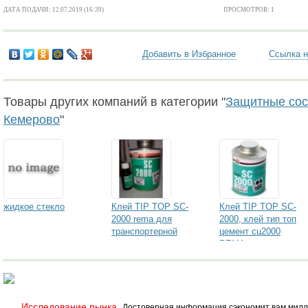
ДАТА ПОДАЧИ: 12.07.2019 (16:39)
ПРОСМОТРОВ: 1
Добавить в Избранное
Ссылка н
Товары других компаний в категории "
Защитные сост
Кемерово
"
жидкое стекло
Клей TIP TOP SC-
Клей TIP TOP SC-
2000 rema для
2000, клей тип топ
транспортерной
цемент сц2000
ленты, резины,
REMA доставка
ткани, металла
Исследование рынка.
Достоверная информация сэкономит вам милл