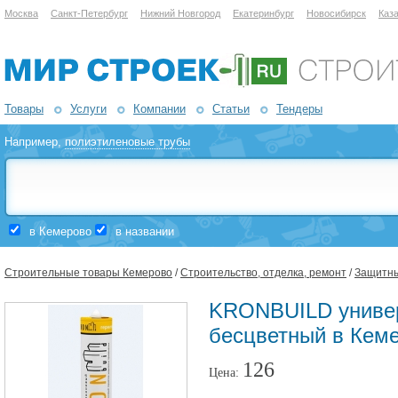
Москва
Санкт-Петербург
Нижний Новгород
Екатеринбург
Новосибирск
Каз
Товары
Услуги
Компании
Статьи
Тендеры
Например,
полиэтиленовые трубы
в Кемерово
в названии
Строительные товары Кемерово
/
Строительство, отделка, ремонт
/
Защитны
KRONBUILD униве
бесцветный в Кем
126
Цена: