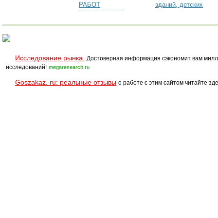
РАБОТ
зданий, детских
ЕВРОРЕМОНТ,
садов, школ и
КОТТЕДЖЕЙ,
квартир...
КВАРТИР.ОФИСОВ.И.Т.Д.
ЛЮБОЙ
СЛОЖНОСТИ !!
Исследование рынка.
Достоверная информация сэкономит вам милл
исследований!
megaresearch.ru
Goszakaz. ru: реальные отзывы
о работе с этим сайтом читайте зде