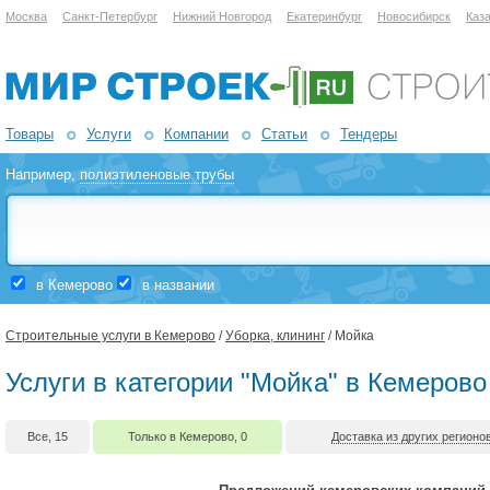
Москва
Санкт-Петербург
Нижний Новгород
Екатеринбург
Новосибирск
Каз
Товары
Услуги
Компании
Статьи
Тендеры
Например,
полиэтиленовые трубы
в Кемерово
в названии
Строительные услуги в Кемерово
/
Уборка, клининг
/ Мойка
Услуги в категории "Мойка" в Кемерово
Все, 15
Только в Кемерово, 0
Доставка из других регионов