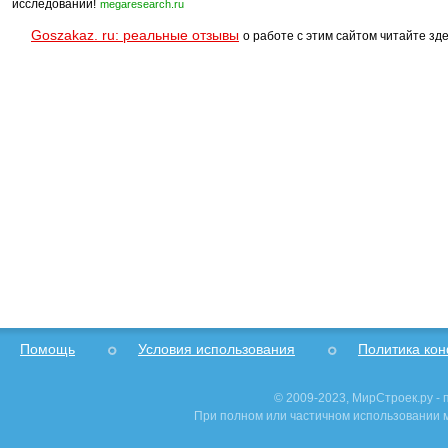
исследований!
megaresearch.ru
Goszakaz. ru: реальные отзывы
о работе с этим сайтом читайте зде
Помощь
Условия использования
Политика ко
© 2009-2023, МирСтроек.ру -
При полном или частичном использовании м