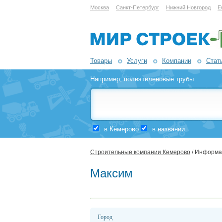
Москва
Санкт-Петербург
Нижний Новгород
Е
Товары
Услуги
Компании
Стат
Например,
полиэтиленовые трубы
в Кемерово
в названии
Строительные компании Кемерово
/ Информа
Максим
Город