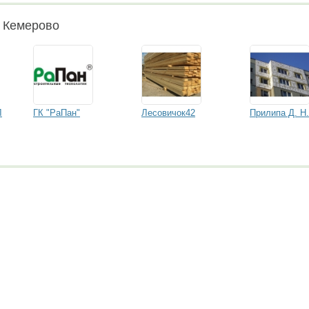
и Кемерово
Л
ГК "РаПан"
Лесовичок42
Прилипа Д. Н.