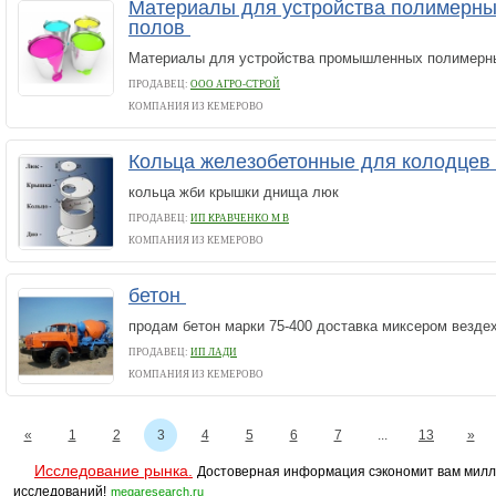
Материалы для устройства полимерн
полов
Материалы для устройства промышленных полимерны
ПРОДАВЕЦ:
ООО АГРО-СТРОЙ
КОМПАНИЯ ИЗ КЕМЕРОВО
Кольца железобетонные для колодцев
кольца жби крышки днища люк
ПРОДАВЕЦ:
ИП КРАВЧЕНКО М В
КОМПАНИЯ ИЗ КЕМЕРОВО
бетон
продам бетон марки 75-400 доставка миксером везде
ПРОДАВЕЦ:
ИП ЛАДИ
КОМПАНИЯ ИЗ КЕМЕРОВО
«
1
2
3
4
5
6
7
...
13
»
Исследование рынка.
Достоверная информация сэкономит вам милл
исследований!
megaresearch.ru