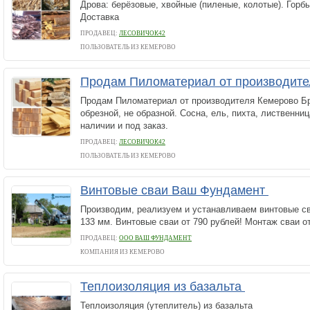
Дрова: берёзовые, хвойные (пиленые, колотые). Горб
Доставка
ПРОДАВЕЦ:
ЛЕСОВИЧОК42
ПОЛЬЗОВАТЕЛЬ ИЗ КЕМЕРОВО
Продам Пиломатериал от производит
Продам Пиломатериал от производителя Кемерово Бр
обрезной, не образной. Сосна, ель, пихта, лиственни
наличии и под заказ.
ПРОДАВЕЦ:
ЛЕСОВИЧОК42
ПОЛЬЗОВАТЕЛЬ ИЗ КЕМЕРОВО
Винтовые сваи Ваш Фундамент
Производим, реализуем и устанавливаем винтовые св
133 мм. Винтовые сваи от 790 рублей! Монтаж сваи от
ПРОДАВЕЦ:
ООО ВАШ ФУНДАМЕНТ
КОМПАНИЯ ИЗ КЕМЕРОВО
Теплоизоляция из базальта
Теплоизоляция (утеплитель) из базальта