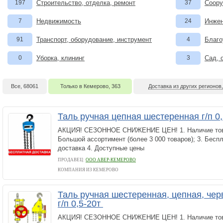
197
Строительство, отделка, ремонт
37
Соору
7
Недвижимость
24
Инжен
91
Транспорт, оборудование, инструмент
4
Благо
0
Уборка, клининг
3
Сад, 
Все, 68061
Только в Кемерово, 363
Доставка из других регионов
Таль ручная цепная шестеренная г/п 0
АКЦИЯ! СЕЗОННОЕ СНИЖЕНИЕ ЦЕН! 1. Наличие това
Большой ассортимент (более 3 000 товаров); 3. Бесп
доставка 4. Доступные цены
ПРОДАВЕЦ:
ООО АВЕР-КЕМЕРОВО
КОМПАНИЯ ИЗ КЕМЕРОВО
Таль ручная шестеренная, цепная, че
г/п 0,5-20т
АКЦИЯ! СЕЗОННОЕ СНИЖЕНИЕ ЦЕН! 1. Наличие това