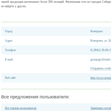
нашей продукции насчитывает более 500 позиций. Филиальная сеть по городам Сибири.
не найдёте у других.
Город
Кемерово
Адрес
Кемерово, ул. 
Телефон
8 (3842) 39-00-3
E-mail
groupng1@mail.
Отправить сооб
Веб сайт
http://www.grou
Все предложения пользователя:
Все товары пользователя
:
Защитные состав