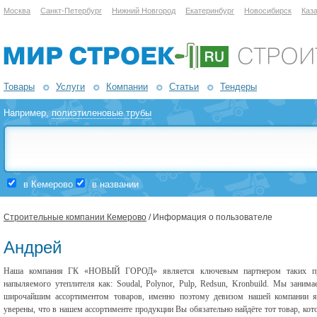
Москва
Санкт-Петербург
Нижний Новгород
Екатеринбург
Новосибирск
Каз
Товары
Услуги
Компании
Статьи
Тендеры
Например,
полиэтиленовые трубы
в Кемерово
в названии
Строительные компании Кемерово
/ Информация о пользователе
Андрей
Наша компания ГК «НОВЫЙ ГОРОД» является ключевым партнером таких произ
напыляемого утеплителя как: Soudal, Polynor, Pulp, Redsun, Kronbuild. Мы зани
широчайшим ассортиментом товаров, именно поэтому девизом нашей компании я
уверены, что в нашем ассортименте продукции Вы обязательно найдёте тот товар, ко