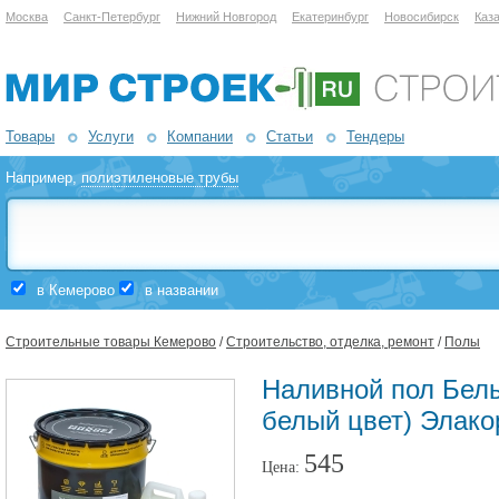
Москва
Санкт-Петербург
Нижний Новгород
Екатеринбург
Новосибирск
Каз
Товары
Услуги
Компании
Статьи
Тендеры
Например,
полиэтиленовые трубы
в Кемерово
в названии
Строительные товары Кемерово
/
Строительство, отделка, ремонт
/
Полы
Наливной пол Белы
белый цвет) Элако
545
Цена: