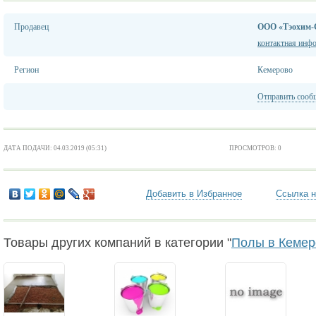
Продавец
ООО «Тэохим-
контактная инф
Регион
Кемерово
Отправить сооб
ДАТА ПОДАЧИ: 04.03.2019 (05:31)
ПРОСМОТРОВ: 0
Добавить в Избранное
Ссылка н
Товары других компаний в категории "
Полы в Кемер