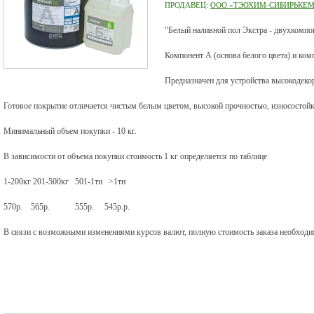
ПРОДАВЕЦ:
ООО «ТЭОХИМ-СИБИРЬКЕ
"Белый наливной пол Экстра - двухкомпо
Компонент А (основа белого цвета) и ком
Предназначен для устройства высокодек
Готовое покрытие отличается чистым белым цветом, высокой прочностью, износостойк
Минимальный объем покупки - 10 кг.
В зависимости от объема покупки стоимость 1 кг определяется по таблице
1-200кг 201-500кг 501-1тн >1тн
570р. 565р. 555р. 545р.р.
В связи с возможными изменениями курсов валют, полную стоимость заказа необходим