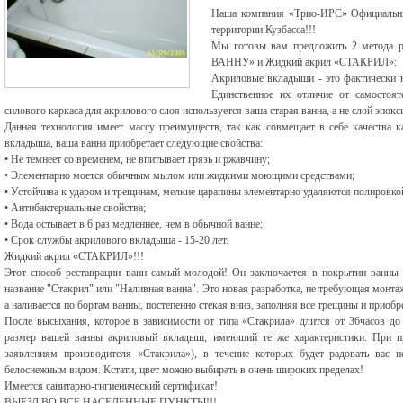
Наша компания «Трио-ИРС» Официальный
территории Кузбасса!!!
Мы готовы вам предложить 2 метода 
ВАННУ» и Жидкий акрил «СТАКРИЛ»:
Акриловые вкладыши - это фактически н
Единственное их отличие от самостоят
силового каркаса для акрилового слоя используется ваша старая ванна, а не слой эпок
Данная технология имеет массу преимуществ, так как совмещает в себе качества к
вкладыша, ваша ванна приобретает следующие свойства:
• Не темнеет со временем, не впитывает грязь и ржавчину;
• Элементарно моется обычным мылом или жидкими моющими средствами;
• Устойчива к ударом и трещинам, мелкие царапины элементарно удаляются полировко
• Антибактериальные свойства;
• Вода остывает в 6 раз медленнее, чем в обычной ванне;
• Срок службы акрилового вкладыша - 15-20 лет.
Жидкий акрил «СТАКРИЛ»!!!
Этот способ реставрации ванн самый молодой! Он заключается в покрытии ванны 
название "Стакрил" или "Наливная ванна". Это новая разработка, не требующая монта
а наливается по бортам ванны, постепенно стекая вниз, заполняя все трещины и приоб
После высыхания, которое в зависимости от типа «Стакрила» длится от 36часов до
размер вашей ванны акриловый вкладыш, имеющий те же характеристики. При п
заявлениям производителя «Стакрила»), в течение которых будет радовать вас 
белоснежным видом. Кстати, цвет можно выбирать в очень широких пределах!
Имеется санитарно-гигиенический сертификат!
ВЫЕЗД ВО ВСЕ НАСЕЛЕННЫЕ ПУНКТЫ!!!