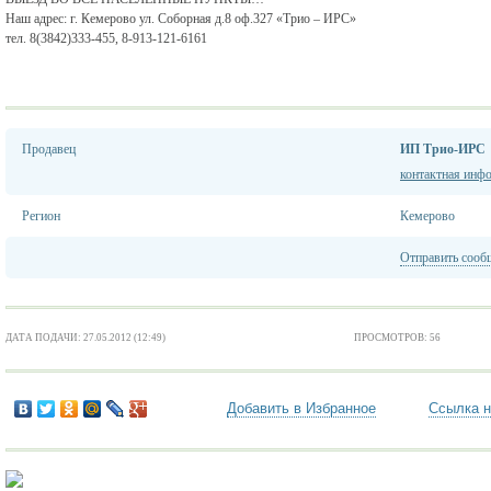
Наш адрес: г. Кемерово ул. Соборная д.8 оф.327 «Трио – ИРС»
тел. 8(3842)333-455, 8-913-121-6161
Продавец
ИП Трио-ИРС
контактная инф
Регион
Кемерово
Отправить сооб
ДАТА ПОДАЧИ: 27.05.2012 (12:49)
ПРОСМОТРОВ: 56
Добавить в Избранное
Ссылка н