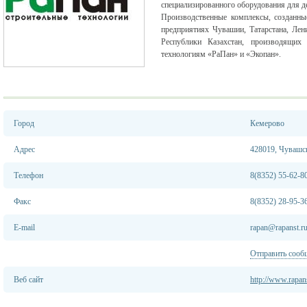
специализированного оборудования для д
Производственные комплексы, созданны
предприятиях Чувашии, Татарстана, Лен
Республики Казахстан, производящих
технологиям «РаПан» и «Экопан».
Город
Кемерово
Адрес
428019, Чувашск
Телефон
8(8352) 55-62-8
Факс
8(8352) 28-95-3
E-mail
rapan@rapanst.r
Отправить сооб
Веб сайт
http://www.rapans