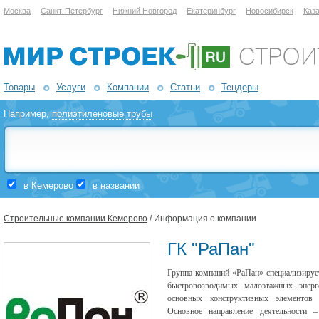
Москва
Санкт-Петербург
Нижний Новгород
Екатеринбург
Новосибирск
Каз
Товары
Услуги
Компании
Статьи
Тендеры
Например,
полиэтиленовые трубы
в Кемерово
в названии
Строительные компании Кемерово
/ Информация о компании
ГК "РаПан"
Группа компаний «РаПан» специализирует
быстровозводимых малоэтажных энерг
основных конструктивных элементов
Основное направление деятельности –