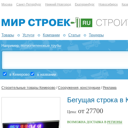
Москва
Санкт-Петербург
Нижний Новгород
Екатеринбург
Новосибирск
Каз
Товары
Услуги
Компании
Статьи
Тендеры
Например,
полиэтиленовые трубы
в Кемерово
в названии
Строительные товары Кемерово
/
Сооружения, конструкции
/
Реклама
Бегущая строка в 
от 27700
Цена:
ВОЗМОЖНА ДОСТАВКА В
РЕГИОНЫ