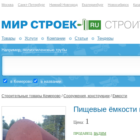
Москва
Санкт-Петербург
Нижний Новгород
Екатеринбург
Новосибирск
Каз
Товары
Услуги
Компании
Статьи
Тендеры
Например,
полиэтиленовые трубы
в Кемерово
в названии
Строительные товары Кемерово
/
Сооружения, конструкции
/
Емкости
Пищевые ёмкости 
1
Цена:
ПРОДАВЕЦ:
ВАДИМ