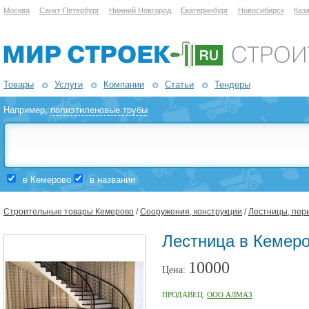
Москва
Санкт-Петербург
Нижний Новгород
Екатеринбург
Новосибирск
Каз
Товары
Услуги
Компании
Статьи
Тендеры
Например,
полиэтиленовые трубы
в Кемерово
в названии
Строительные товары Кемерово
/
Сооружения, конструкции
/
Лестницы, пер
Лестница в Кемер
10000
Цена:
ПРОДАВЕЦ:
ООО АЛМАЗ