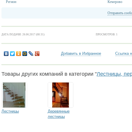
Регион
Кемерово
Отправить сооб
ДАТА ПОДАЧИ: 26.06.2017 (08:31)
ПРОСМОТРОВ: 1
Добавить в Избранное
Ссылка н
Товары других компаний в категории "
Лестницы, пе
Лестницы
Деревянные
лестницы