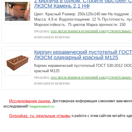
2 кирпича в одном. Стройте быстрее! С
ЛКЗСМ Камень 2,1 НФ
Цвет: Красный Размер: 250x120x140 мм На поддоне: 1
Масса: 4,9 кг Водопоглощение: 12 % Пустотность: пу
Морозостойкость: 75 циклов Марка прочности: 150
ПРОДАВЕЦ:
ООО ЛКЗСМ ЛЕНИНСК-КУЗНЕЦКИЙ ЗАВОД СТРОИТЕЛЬНЫХ
КОМПАНИЯ ИЗ КЕМЕРОВО
Кирпич керамический пустотелый ГОС
ЛКЗСМ одинарный красный М125
Кирпич керамический пустотелый ГОСТ 530-2012 О
красный М125
ПРОДАВЕЦ:
ООО ЛКЗСМ ЛЕНИНСК-КУЗНЕЦКИЙ ЗАВОД СТРОИТЕЛЬНЫХ
КОМПАНИЯ ИЗ КЕМЕРОВО
Исследование рынка.
Достоверная информация сэкономит вам милл
исследований!
megaresearch.ru
Goszakaz. ru: реальные отзывы
о работе с этим сайтом читайте зде