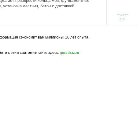
едлагает приобрести кольца жби, фундаментные
, установка лестниц, бетон с доставкой.
17.04.2017
20:28
формация сэкономит вам миллионы! 10 лет опыта
боте с этим сайтом читайте здесь.
goszakaz.ru