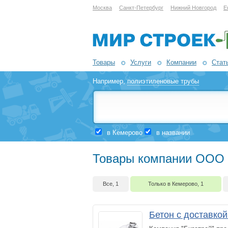
Москва
Санкт-Петербург
Нижний Новгород
Е
Товары
Услуги
Компании
Стат
Например,
полиэтиленовые трубы
в Кемерово
в названии
Товары компании ООО 
Все, 1
Только в Кемерово, 1
Бетон с доставко