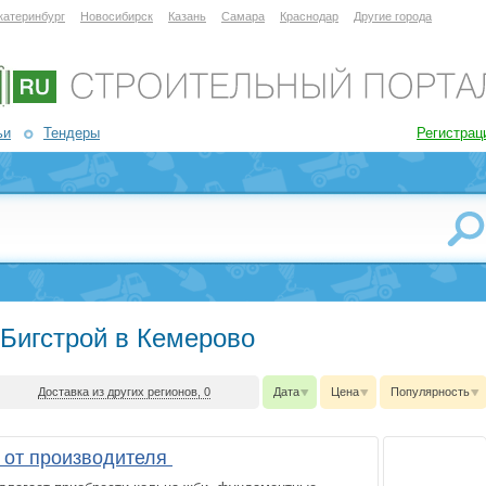
катеринбург
Новосибирск
Казань
Самара
Краснодар
Другие города
ьи
Тендеры
Регистрац
Бигстрой в Кемерово
Доставка из других регионов, 0
Дата
Цена
Популярность
й от производителя