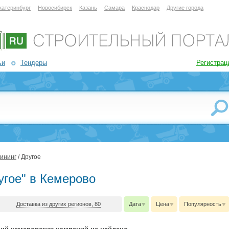
катеринбург
Новосибирск
Казань
Самара
Краснодар
Другие города
ьи
Тендеры
Регистрац
лининг
/ Другое
угое" в Кемерово
Доставка из других регионов, 80
Дата
Цена
Популярность