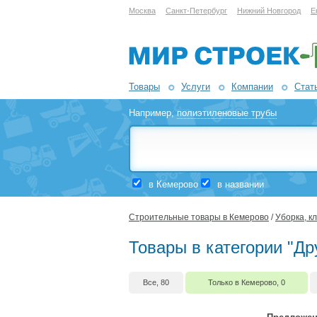
Москва
Санкт-Петербург
Нижний Новгород
Е
Товары
Услуги
Компании
Стат
Например,
полиэтиленовые трубы
в Кемерово
в названии
Строительные товары в Кемерово
/
Уборка, к
Товары в категории "Др
Все, 80
Только в Кемерово, 0