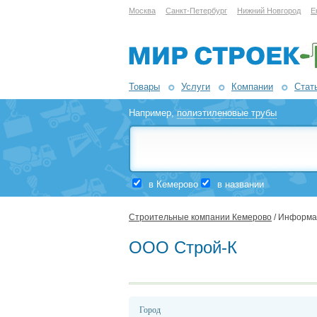
Москва
Санкт-Петербург
Нижний Новгород
Е
Товары
Услуги
Компании
Стат
Например,
полиэтиленовые трубы
в Кемерово
в названии
Строительные компании Кемерово
/ Информа
ООО Строй-К
Город