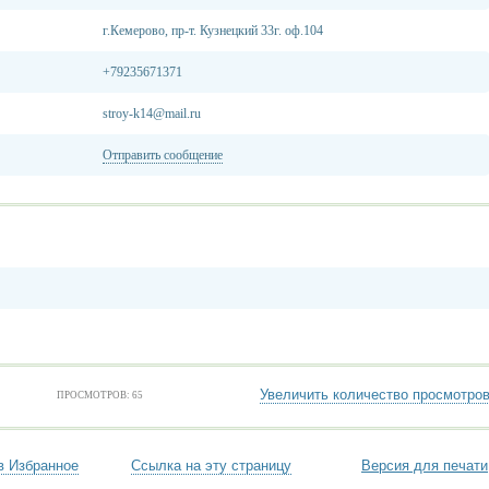
г.Кемерово, пр-т. Кузнецкий 33г. оф.104
+79235671371
stroy-k14@mail.ru
Отправить сообщение
Увеличить количество просмотро
ПРОСМОТРОВ: 65
в Избранное
Ссылка на эту страницу
Версия для печати