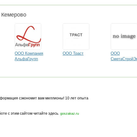
и Кемерово
ООО Компания
ООО Траст
ООО
АльфаГрупп
СметаСтройЭ
формация сэкономит вам миллионы! 10 лет опыта
боте с этим сайтом читайте здесь.
goszakaz.ru